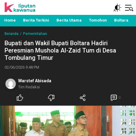
Berita Manado, Sulawesi Utara, Kawanua, Politik,
Liputan Kawanua
Pemerintahan, Hukum Kriminal dan Nasional
Home
Berita Terkini
Berita Utama
Tomohon
Boltara
Beranda
Pemerintahan
Bupati dan Wakil Bupati Boltara Hadiri
Peresmian Mushola Al-Zaid Tum di Desa
Tombulang Timur
02/06/2026 9:48 PM
Warstef Abisada
Tim Redaksi
0