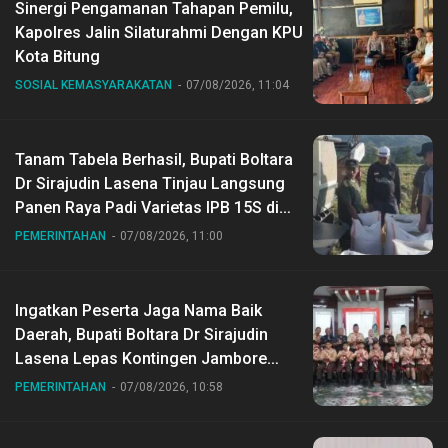
Sinergi Pengamanan Tahapan Pemilu,
Kapolres Jalin Silaturahmi Dengan KPU
Kota Bitung
SOSIAL KEMASYARAKATAN
07/08/2026, 11:04
Tanam Tabela Berhasil, Bupati Boltara
Dr Sirajudin Lasena Tinjau Langsung
Panen Raya Padi Varietas IPB 15S di
Desa Gihang
PEMERINTAHAN
07/08/2026, 11:00
Ingatkan Peserta Jaga Nama Baik
Daerah, Bupati Boltara Dr Sirajudin
Lasena Lepas Kontingen Jambore
Nasional ke XII di Buperta Cibubur
PEMERINTAHAN
07/08/2026, 10:58