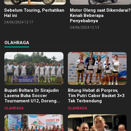
Sebelum Touring, Perhatikan
Motor Oleng saat Dikendarai?
Hal ini
Kenali Beberapa
Penyebabnya
24/06/2024 12:17
24/06/2024 12:13
OLAHRAGA
Bupati Boltara Dr Sirajudin
Bitung Hebat di Porprov,
Lasena Buka Soccer
Tim Putri Cabor Basket 3×3
Tournament U12, Dorong
Tak Terbendung
Pembinaan Merata di Setiap
OLAHRAGA
OLAHRAGA
Kecamatan