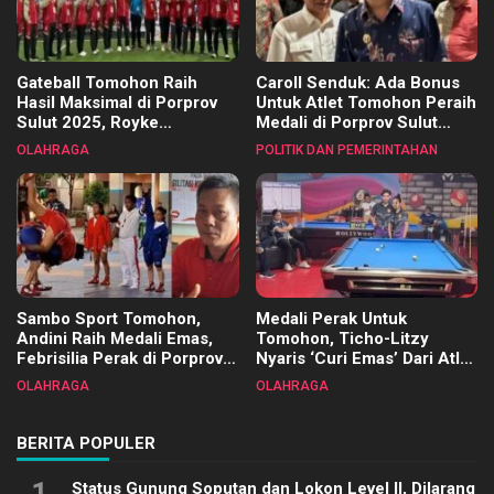
Gateball Tomohon Raih
Caroll Senduk: Ada Bonus
Hasil Maksimal di Porprov
Untuk Atlet Tomohon Peraih
Sulut 2025, Royke
Medali di Porprov Sulut
Tangkawarouw Ucapkan
2025
OLAHRAGA
POLITIK DAN PEMERINTAHAN
Terimakasih
Sambo Sport Tomohon,
Medali Perak Untuk
Andini Raih Medali Emas,
Tomohon, Ticho-Litzy
Febrisilia Perak di Porprov
Nyaris ‘Curi Emas’ Dari Atlet
Sulut 2025
Biliar PON di Porprov Sulut
OLAHRAGA
OLAHRAGA
2025
BERITA POPULER
1
Status Gunung Soputan dan Lokon Level II, Dilarang