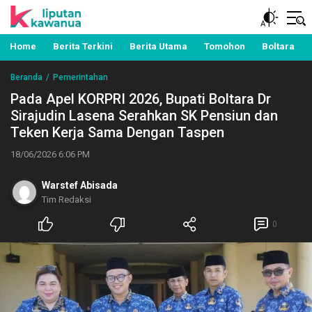
Berita Manado, Sulawesi Utara, Kawanua, Politik,
Liputan Kawanua
Pemerintahan, Hukum Kriminal dan Nasional
Home
Berita Terkini
Berita Utama
Tomohon
Boltara
Beranda
Pemerintahan
Pada Apel KORPRI 2026, Bupati Boltara Dr
Sirajudin Lasena Serahkan SK Pensiun dan
Teken Kerja Sama Dengan Taspen
18/06/2026 6:06 PM
Warstef Abisada
Tim Redaksi
0