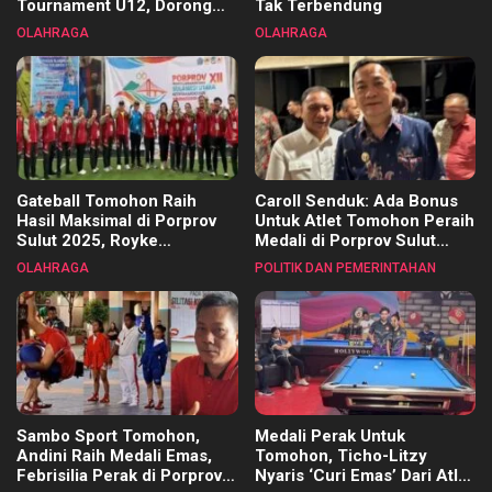
Tournament U12, Dorong
Tak Terbendung
Pembinaan Merata di Setiap
OLAHRAGA
OLAHRAGA
Kecamatan
Gateball Tomohon Raih
Caroll Senduk: Ada Bonus
Hasil Maksimal di Porprov
Untuk Atlet Tomohon Peraih
Sulut 2025, Royke
Medali di Porprov Sulut
Tangkawarouw Ucapkan
2025
OLAHRAGA
POLITIK DAN PEMERINTAHAN
Terimakasih
Sambo Sport Tomohon,
Medali Perak Untuk
Andini Raih Medali Emas,
Tomohon, Ticho-Litzy
Febrisilia Perak di Porprov
Nyaris ‘Curi Emas’ Dari Atlet