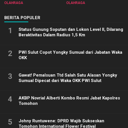
Sulut 2025
Biliar PON di Porprov Sulut
OLAHRAGA
OLAHRAGA
2025
BERITA POPULER
1
Status Gunung Soputan dan Lokon Level II, Dilarang
Beraktivitas Dalam Radius 1,5 Km
2
PWI Sulut Copot Yongky Sumual dari Jabatan Waka
OKK
3
Gawat! Pemalsuan Ttd Salah Satu Alasan Yongky
Sumual Dipecat dari Waka OKK PWI Sulut
4
AKBP Novrial Alberti Kombo Resmi Jabat Kapolres
Tomohon
5
Johny Runtuwene: DPRD Wajib Sukseskan
Tomohon International Flower Festival