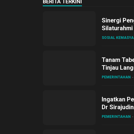
BERITA TERKINI
Sinergi Pen
Silaturahmi
SOSIAL KEMASY
Tanam Tabel
Tinjau Lang
Desa Gihan
PEMERINTAHAN
Ingatkan Pe
Dr Sirajudi
ke XII di Bu
PEMERINTAHAN