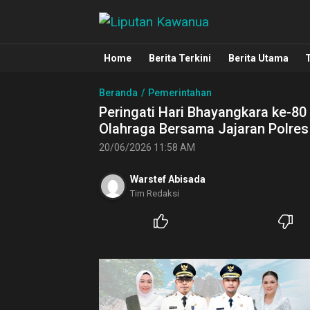
Liputan Kawanua
Berita Manado, Sulawesi Utara, Kawa
Home
Berita Terkini
Berita Utama
Beranda
Pemerintahan
Peringati Hari Bhayangkara ke-80 
Olahraga Bersama Jajaran Polres
20/06/2026 11:58 AM
Warstef Abisada
Tim Redaksi