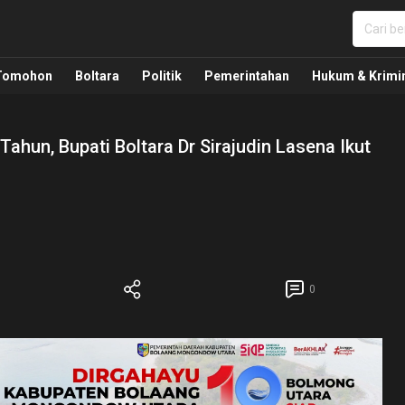
nua, Politik, Pemerintahan, Hukum Kriminal dan Nasio
Tomohon
Boltara
Politik
Pemerintahan
Hukum & Krimi
Tahun, Bupati Boltara Dr Sirajudin Lasena Ikut
0