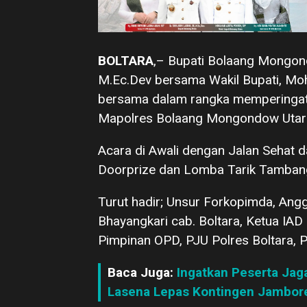
BOLTARA
,– Bupati Bolaang Mongondo
M.Ec.Dev bersama Wakil Bupati, Moh.
bersama dalam rangka memperingati
Mapolres Bolaang Mongondow Utara
Acara di Awali dengan Jalan Sehat 
Doorprize dan Lomba Tarik Tamban
Turut hadir; Unsur Forkopimda, Ang
Bhayangkari cab. Boltara, Ketua IAD B
Pimpinan OPD, PJU Polres Boltara, PJ
Baca Juga:
Ingatkan Peserta Jaga
Lasena Lepas Kontingen Jambore 