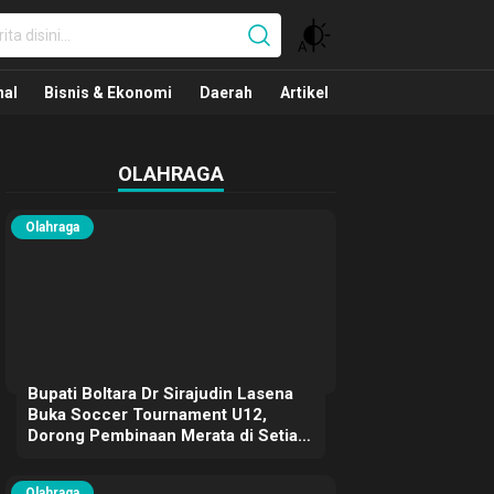
nal
nal
Bisnis & Ekonomi
Daerah
Artikel
OLAHRAGA
Olahraga
Bupati Boltara Dr Sirajudin Lasena
Buka Soccer Tournament U12,
Dorong Pembinaan Merata di Setiap
Kecamatan
Olahraga