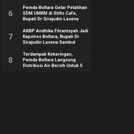
Pemda Boltara Gelar Pelatihan
6
SDM UMKM di Stilts Cafe,
Bupati Dr Sirajudin Lasena
Sebut Tujuannya Untuk
Dorong Ekonomi Daerah
AKBP Andhika Fitrantsyah Jadi
7
Kapolres Boltara, Bupati Dr
Sirajudin Lasena Sambut
Hangat
Terdampak Kekeringan,
8
Pemda Boltara Langsung
Distribusi Air Bersih Untuk 50
KK di Desa Komus 2 Timur