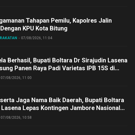
gamanan Tahapan Pemilu, Kapolres Jalin
 Dengan KPU Kota Bitung
ARAKATAN
07/08/2026, 11:04
a Berhasil, Bupati Boltara Dr Sirajudin Lasena
sung Panen Raya Padi Varietas IPB 15S di
g
07/08/2026, 11:00
serta Jaga Nama Baik Daerah, Bupati Boltara
n Lasena Lepas Kontingen Jambore Nasional
perta Cibubur
07/08/2026, 10:58