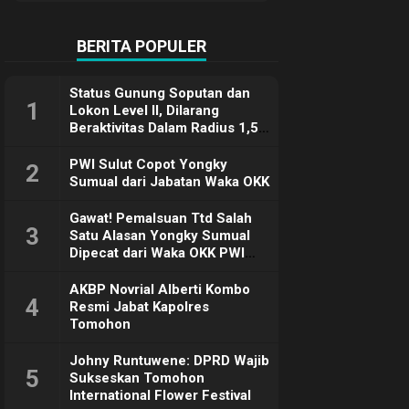
Terimakasih
BERITA POPULER
Status Gunung Soputan dan
1
Lokon Level II, Dilarang
Beraktivitas Dalam Radius 1,5
Km
PWI Sulut Copot Yongky
2
Sumual dari Jabatan Waka OKK
Gawat! Pemalsuan Ttd Salah
3
Satu Alasan Yongky Sumual
Dipecat dari Waka OKK PWI
Sulut
AKBP Novrial Alberti Kombo
4
Resmi Jabat Kapolres
Tomohon
Johny Runtuwene: DPRD Wajib
5
Sukseskan Tomohon
International Flower Festival