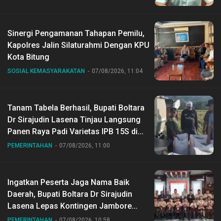
Sinergi Pengamanan Tahapan Pemilu,
Kapolres Jalin Silaturahmi Dengan KPU
Kota Bitung
SOSIAL KEMASYARAKATAN
07/08/2026, 11:04
Tanam Tabela Berhasil, Bupati Boltara
Dr Sirajudin Lasena Tinjau Langsung
Panen Raya Padi Varietas IPB 15S di
Desa Gihang
PEMERINTAHAN
07/08/2026, 11:00
Ingatkan Peserta Jaga Nama Baik
Daerah, Bupati Boltara Dr Sirajudin
Lasena Lepas Kontingen Jambore
Nasional ke XII di Buperta Cibubur
PEMERINTAHAN
07/08/2026, 10:58