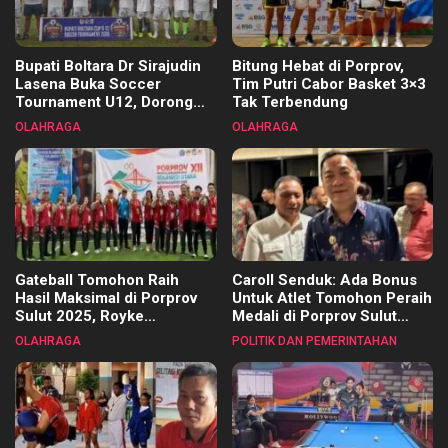
Bupati Boltara Dr Sirajudin
Bitung Hebat di Porprov,
Lasena Buka Soccer
Tim Putri Cabor Basket 3×3
Tournament U12, Dorong
Tak Terbendung
Pembinaan Merata di Setiap
OLAHRAGA
OLAHRAGA
Kecamatan
Gateball Tomohon Raih
Caroll Senduk: Ada Bonus
Hasil Maksimal di Porprov
Untuk Atlet Tomohon Peraih
Sulut 2025, Royke
Medali di Porprov Sulut
Tangkawarouw Ucapkan
2025
OLAHRAGA
POLITIK DAN PEMERINTAHAN
Terimakasih