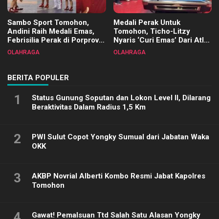
Sambo Sport Tomohon,
Medali Perak Untuk
Andini Raih Medali Emas,
Tomohon, Ticho-Litzy
Febrisilia Perak di Porprov
Nyaris ‘Curi Emas’ Dari Atlet
Sulut 2025
Biliar PON di Porprov Sulut
OLAHRAGA
OLAHRAGA
2025
BERITA POPULER
1
Status Gunung Soputan dan Lokon Level II, Dilarang
Beraktivitas Dalam Radius 1,5 Km
2
PWI Sulut Copot Yongky Sumual dari Jabatan Waka
OKK
3
AKBP Novrial Alberti Kombo Resmi Jabat Kapolres
Tomohon
4
Gawat! Pemalsuan Ttd Salah Satu Alasan Yongky