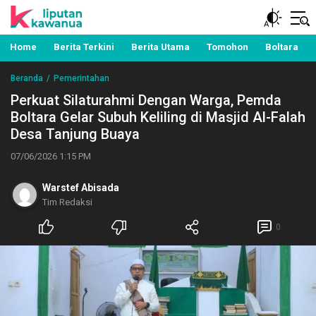
Berita Manado, Sulawesi Utara, Kawanua, Politik,
Liputan Kawanua
Pemerintahan, Hukum Kriminal dan Nasional
Home
Berita Terkini
Berita Utama
Tomohon
Boltara
Beranda
Pemerintahan
Perkuat Silaturahmi Dengan Warga, Pemda
Boltara Gelar Subuh Keliling di Masjid Al-Falah
Desa Tanjung Buaya
07/06/2026 1:15 PM
Warstef Abisada
Tim Redaksi
0