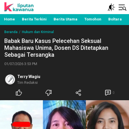
Berita Manado, Sulawesi Utara, Kawanua, Politik,
Liputan Kawanua
Pemerintahan, Hukum Kriminal dan Nasional
Home
Berita Terkini
Berita Utama
Tomohon
Boltara
Beranda
Hukum dan Kriminal
Babak Baru Kasus Pelecehan Seksual
Mahasiswa Unima, Dosen DS Ditetapkan
Sebagai Tersangka
01/07/2026 3:53 PM
Terry Wagiu
Tim Redaksi
0