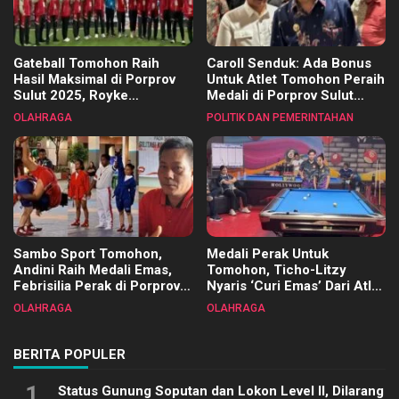
Gateball Tomohon Raih
Caroll Senduk: Ada Bonus
Hasil Maksimal di Porprov
Untuk Atlet Tomohon Peraih
Sulut 2025, Royke
Medali di Porprov Sulut
Tangkawarouw Ucapkan
2025
OLAHRAGA
POLITIK DAN PEMERINTAHAN
Terimakasih
Sambo Sport Tomohon,
Medali Perak Untuk
Andini Raih Medali Emas,
Tomohon, Ticho-Litzy
Febrisilia Perak di Porprov
Nyaris ‘Curi Emas’ Dari Atlet
Sulut 2025
Biliar PON di Porprov Sulut
OLAHRAGA
OLAHRAGA
2025
BERITA POPULER
1
Status Gunung Soputan dan Lokon Level II, Dilarang