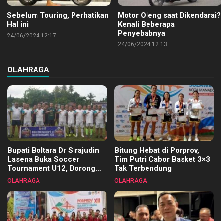
Sebelum Touring, Perhatikan
Motor Oleng saat Dikendarai?
Hal ini
Kenali Beberapa
Penyebabnya
24/06/2024 12:17
24/06/2024 12:13
OLAHRAGA
Bupati Boltara Dr Sirajudin
Bitung Hebat di Porprov,
Lasena Buka Soccer
Tim Putri Cabor Basket 3×3
Tournament U12, Dorong
Tak Terbendung
Pembinaan Merata di Setiap
OLAHRAGA
OLAHRAGA
Kecamatan