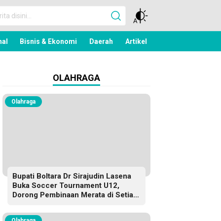
nal
nal
Bisnis & Ekonomi
Daerah
Artikel
OLAHRAGA
Olahraga
Bupati Boltara Dr Sirajudin Lasena
Buka Soccer Tournament U12,
Dorong Pembinaan Merata di Setiap
Kecamatan
Olahraga