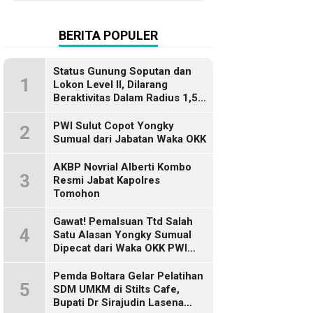
Terimakasih
BERITA POPULER
Status Gunung Soputan dan
1
Lokon Level II, Dilarang
Beraktivitas Dalam Radius 1,5
Km
PWI Sulut Copot Yongky
2
Sumual dari Jabatan Waka OKK
AKBP Novrial Alberti Kombo
3
Resmi Jabat Kapolres
Tomohon
Gawat! Pemalsuan Ttd Salah
4
Satu Alasan Yongky Sumual
Dipecat dari Waka OKK PWI
Sulut
Pemda Boltara Gelar Pelatihan
5
SDM UMKM di Stilts Cafe,
Bupati Dr Sirajudin Lasena