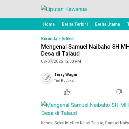
Liputan Kawanua
Berita Manado, Sulawesi Utara, Kawa
Home
Berita Terkini
Berita Utama
Beranda
Artikel
Mengenal Samuel Naibaho SH MH,
Desa di Talaud
08/07/2026 12:00 PM
Terry Wagiu
Tim Redaksi
Kepala Seksi Intelijen Kejari Talaud, Samuel Nai