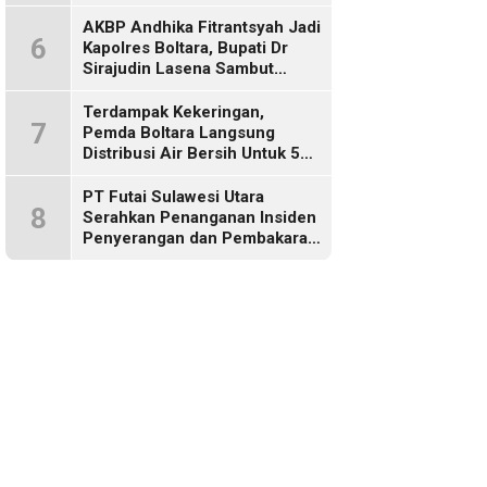
Sebut Tujuannya Untuk
Dorong Ekonomi Daerah
AKBP Andhika Fitrantsyah Jadi
6
Kapolres Boltara, Bupati Dr
Sirajudin Lasena Sambut
Hangat
Terdampak Kekeringan,
7
Pemda Boltara Langsung
Distribusi Air Bersih Untuk 50
KK di Desa Komus 2 Timur
PT Futai Sulawesi Utara
8
Serahkan Penanganan Insiden
Penyerangan dan Pembakaran
ke Polisi