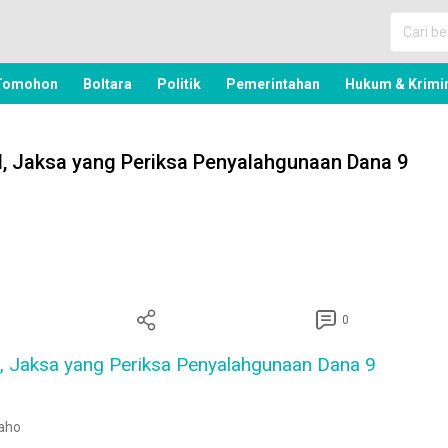
nua, Politik, Pemerintahan, Hukum Kriminal dan Nasio
Tomohon
Boltara
Politik
Pemerintahan
Hukum & Krimi
 Jaksa yang Periksa Penyalahgunaan Dana 9
0
baho