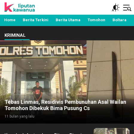
Berita Manado, Sulawesi Utara, Kawanua, Politik,
Liputan Kawanua
Pemerintahan, Hukum Kriminal dan Nasional
Home
Berita Terkini
Berita Utama
Tomohon
Boltara
KRIMINAL
Tebas Linmas, Residivis Pembunuhan Asal Wailan
Tomohon Dibekuk Bima Pusung Cs
11 bulan yang lalu