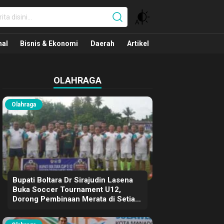
nal
nal
Bisnis & Ekonomi
Daerah
Artikel
OLAHRAGA
Olahraga
Bupati Boltara Dr Sirajudin Lasena
Buka Soccer Tournament U12,
Dorong Pembinaan Merata di Setiap
Kecamatan