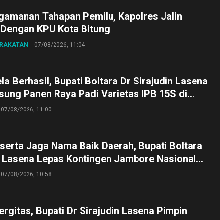
gamanan Tahapan Pemilu, Kapolres Jalin
 Dengan KPU Kota Bitung
ARAKATAN
07/08/2026, 11:04
a Berhasil, Bupati Boltara Dr Sirajudin Lasena
sung Panen Raya Padi Varietas IPB 15S di
g
07/08/2026, 11:00
serta Jaga Nama Baik Daerah, Bupati Boltara
n Lasena Lepas Kontingen Jambore Nasional
perta Cibubur
07/08/2026, 10:58
ergitas, Bupati Dr Sirajudin Lasena Pimpin