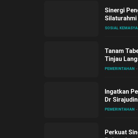
Sinergi Pen
Silaturahmi
SOSIAL KEMASY
Tanam Tabel
Tinjau Lang
Desa Gihan
PEMERINTAHAN
Ingatkan Pe
Dr Sirajudi
ke XII di Bu
PEMERINTAHAN
Perkuat Sin