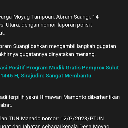
eh warga Moyag Tampoan, Abram Suangi, 14
i Utara, dengan nomor laporan polisi :
t.
 Abram Suangi bahkan mengambil langkah gugatan
akhirnya gugatannya dinyatakan menang.
si Positif Program Mudik Gratis Pemprov Sulut
i 1446 H, Sirajudin: Sangat Membantu
i terpilih yakni Himawan Mamonto diberhentikan
abat.
adilan TUN Manado nomor: 12/G/2023/PTUN
ugat dari jabatan sebagai kepala Desa Moyag