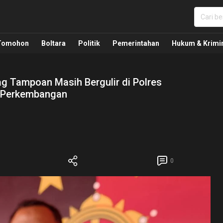
nua, Politik, Pemerintahan, Hukum Kriminal dan Nasio
Tomohon
Boltara
Politik
Pemerintahan
Hukum & Krimi
g Tampoan Masih Bergulir di Polres
 Perkembangan
0