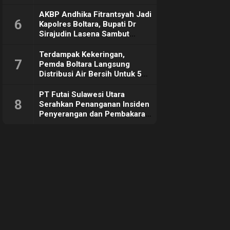
Sebut Tujuannya Untuk
Dorong Ekonomi Daerah
AKBP Andhika Fitrantsyah Jadi
6
Kapolres Boltara, Bupati Dr
Sirajudin Lasena Sambut
Hangat
Terdampak Kekeringan,
7
Pemda Boltara Langsung
Distribusi Air Bersih Untuk 50
KK di Desa Komus 2 Timur
PT Futai Sulawesi Utara
8
Serahkan Penanganan Insiden
Penyerangan dan Pembakaran
ke Polisi