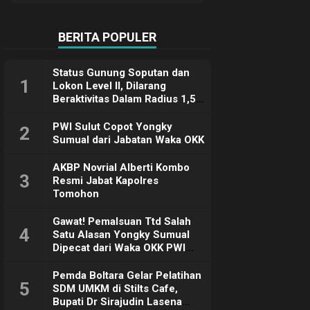
Terimakasih
BERITA POPULER
Status Gunung Soputan dan
1
Lokon Level II, Dilarang
Beraktivitas Dalam Radius 1,5
Km
PWI Sulut Copot Yongky
2
Sumual dari Jabatan Waka OKK
AKBP Novrial Alberti Kombo
3
Resmi Jabat Kapolres
Tomohon
Gawat! Pemalsuan Ttd Salah
4
Satu Alasan Yongky Sumual
Dipecat dari Waka OKK PWI
Sulut
Pemda Boltara Gelar Pelatihan
5
SDM UMKM di Stilts Cafe,
Bupati Dr Sirajudin Lasena