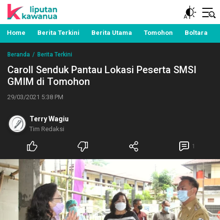
Berita Manado, Sulawesi Utara, Kawanua, Politik,
Liputan Kawanua
Pemerintahan, Hukum Kriminal dan Nasional
Home
Berita Terkini
Berita Utama
Tomohon
Boltara
Beranda
Berita Terkini
Caroll Senduk Pantau Lokasi Peserta SMSI
GMIM di Tomohon
29/03/2021 5:38 PM
Terry Wagiu
Tim Redaksi
1