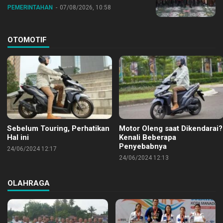
Nasional ke XII di Buperta Cibubur
PEMERINTAHAN
07/08/2026, 10:58
OTOMOTIF
Sebelum Touring, Perhatikan
Motor Oleng saat Dikendarai?
Hal ini
Kenali Beberapa
Penyebabnya
24/06/2024 12:17
24/06/2024 12:13
OLAHRAGA