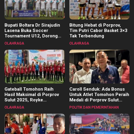
Bupati Boltara Dr Sirajudin
Bitung Hebat di Porprov,
Lasena Buka Soccer
Tim Putri Cabor Basket 3×3
Tournament U12, Dorong
Tak Terbendung
Pembinaan Merata di Setiap
OLAHRAGA
OLAHRAGA
Kecamatan
Gateball Tomohon Raih
Caroll Senduk: Ada Bonus
Hasil Maksimal di Porprov
Untuk Atlet Tomohon Peraih
Sulut 2025, Royke
Medali di Porprov Sulut
Tangkawarouw Ucapkan
2025
OLAHRAGA
POLITIK DAN PEMERINTAHAN
Terimakasih