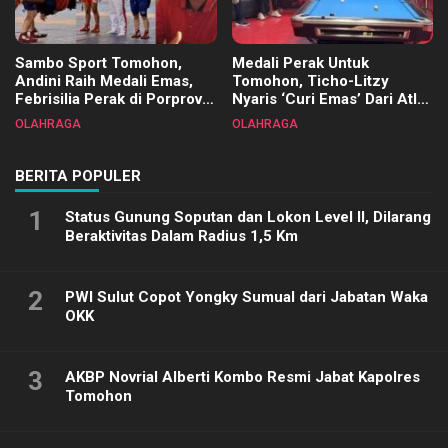
Sambo Sport Tomohon,
Medali Perak Untuk
Andini Raih Medali Emas,
Tomohon, Ticho-Litzy
Febrisilia Perak di Porprov
Nyaris ‘Curi Emas’ Dari Atlet
Sulut 2025
Biliar PON di Porprov Sulut
OLAHRAGA
OLAHRAGA
2025
BERITA POPULER
1
Status Gunung Soputan dan Lokon Level II, Dilarang
Beraktivitas Dalam Radius 1,5 Km
2
PWI Sulut Copot Yongky Sumual dari Jabatan Waka
OKK
3
AKBP Novrial Alberti Kombo Resmi Jabat Kapolres
Tomohon