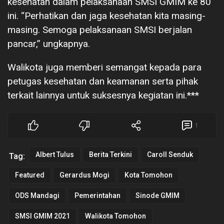
kesehatan dalam pelaksanaan SMSI GMIM ke 80
ini. “Perhatikan dan jaga kesehatan kita masing-
masing. Semoga pelaksanaan SMSI berjalan
pancar,” ungkapnya.
Walikota juga memberi semangat kepada para
petugas kesehatan dan keamanan serta pihak
terkait lainnya untuk suksesnya kegiatan ini.***
1
Albert Tulus
Berita Terkini
Caroll Senduk
Tag:
Featured
Gerardus Mogi
Kota Tomohon
ODS Mandagi
Pemerintahan
Sinode GMIM
SMSI GMIM 2021
Walikota Tomohon