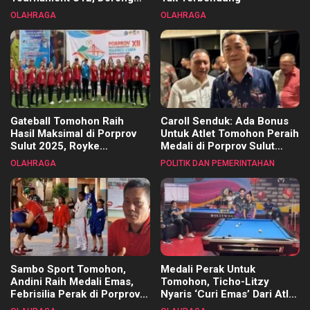
Pembinaan Merata di Setiap
OLAHRAGA
OLAHRAGA
Kecamatan
Gateball Tomohon Raih
Caroll Senduk: Ada Bonus
Hasil Maksimal di Porprov
Untuk Atlet Tomohon Peraih
Sulut 2025, Royke
Medali di Porprov Sulut
Tangkawarouw Ucapkan
2025
OLAHRAGA
POLITIK DAN PEMERINTAHAN
Terimakasih
Sambo Sport Tomohon,
Medali Perak Untuk
Andini Raih Medali Emas,
Tomohon, Ticho-Litzy
Febrisilia Perak di Porprov
Nyaris ‘Curi Emas’ Dari Atlet
Sulut 2025
Biliar PON di Porprov Sulut