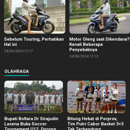
Sebelum Touring, Perhatikan
Motor Oleng saat Dikendarai?
Hal ini
Kenali Beberapa
Penyebabnya
24/06/2024 12:17
24/06/2024 12:13
OLAHRAGA
Bupati Boltara Dr Sirajudin
Bitung Hebat di Porprov,
Lasena Buka Soccer
Tim Putri Cabor Basket 3×3
Tournament U12, Dorong
Tak Terbendung