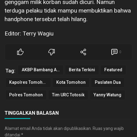
genggam milik korban sudah dicuri. Namun
terduga pelaku tidak mampu membuktikan bahwa
handphone tersebut telah hilang.
Editor: Terry Wagiu
0
AKBP Bambang Ashari Gatot
Berita Terkini
Featured
Tag:
Kapolres Tomohon
Kota Tomohon
Paslaten Dua
Polres Tomohon
Tim URC Totosik
Yanny Watung
TINGGALKAN BALASAN
Alamat email Anda tidak akan dipublikasikan.
Ruas yang wajib
ditandai
*