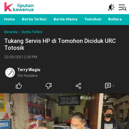
Berita Manado, Sulawesi Utara, Kawanua, Politik,
Liputan Kawanua
Pemerintahan, Hukum Kriminal dan Nasional
Home
Berita Terkini
Berita Utama
Tomohon
Boltara
Beranda
Berita Terkini
Tukang Servis HP di Tomohon Diciduk URC
Totosik
22/03/2021 2:30 PM
Terry Wagiu
Tim Redaksi
0