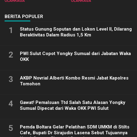
OLAHRAGA
OLAHRAGA
2025
BERITA POPULER
1
Status Gunung Soputan dan Lokon Level II, Dilarang
Beraktivitas Dalam Radius 1,5 Km
2
PWI Sulut Copot Yongky Sumual dari Jabatan Waka
OKK
3
AKBP Novrial Alberti Kombo Resmi Jabat Kapolres
Tomohon
4
Gawat! Pemalsuan Ttd Salah Satu Alasan Yongky
Sumual Dipecat dari Waka OKK PWI Sulut
5
Pemda Boltara Gelar Pelatihan SDM UMKM di Stilts
Cafe, Bupati Dr Sirajudin Lasena Sebut Tujuannya