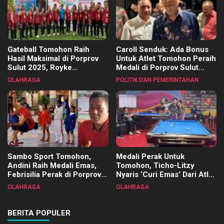
Gateball Tomohon Raih
Caroll Senduk: Ada Bonus
Hasil Maksimal di Porprov
Untuk Atlet Tomohon Peraih
Sulut 2025, Royke
Medali di Porprov Sulut
Tangkawarouw Ucapkan
2025
OLAHRAGA
POLITIK DAN PEMERINTAHAN
Terimakasih
Sambo Sport Tomohon,
Medali Perak Untuk
Andini Raih Medali Emas,
Tomohon, Ticho-Litzy
Febrisilia Perak di Porprov
Nyaris ‘Curi Emas’ Dari Atlet
Sulut 2025
Biliar PON di Porprov Sulut
OLAHRAGA
OLAHRAGA
2025
BERITA POPULER