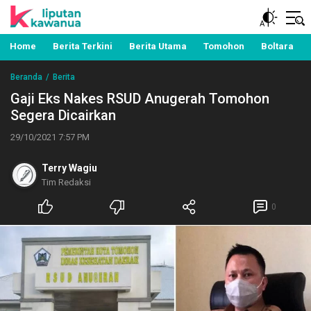
Berita Manado, Sulawesi Utara, Kawanua, Politik,
Liputan Kawanua
Pemerintahan, Hukum Kriminal dan Nasional
Home
Berita Terkini
Berita Utama
Tomohon
Boltara
Beranda
Berita
Gaji Eks Nakes RSUD Anugerah Tomohon
Segera Dicairkan
29/10/2021 7:57 PM
Terry Wagiu
Tim Redaksi
0