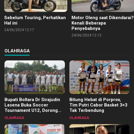
Sebelum Touring, Perhatikan
Motor Oleng saat Dikendarai?
Hal ini
Kenali Beberapa
Penyebabnya
24/06/2024 12:17
24/06/2024 12:13
OLAHRAGA
Bupati Boltara Dr Sirajudin
Bitung Hebat di Porprov,
Lasena Buka Soccer
Tim Putri Cabor Basket 3×3
Tournament U12, Dorong
Tak Terbendung
Pembinaan Merata di Setiap
OLAHRAGA
OLAHRAGA
Kecamatan