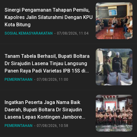
Sinergi Pengamanan Tahapan Pemilu,
Kapolres Jalin Silaturahmi Dengan KPU
Kota Bitung
SOSIAL KEMASYARAKATAN
07/08/2026, 11:04
Tanam Tabela Berhasil, Bupati Boltara
Dr Sirajudin Lasena Tinjau Langsung
Panen Raya Padi Varietas IPB 15S di
Desa Gihang
PEMERINTAHAN
07/08/2026, 11:00
Ingatkan Peserta Jaga Nama Baik
Daerah, Bupati Boltara Dr Sirajudin
Lasena Lepas Kontingen Jambore
Nasional ke XII di Buperta Cibubur
PEMERINTAHAN
07/08/2026, 10:58