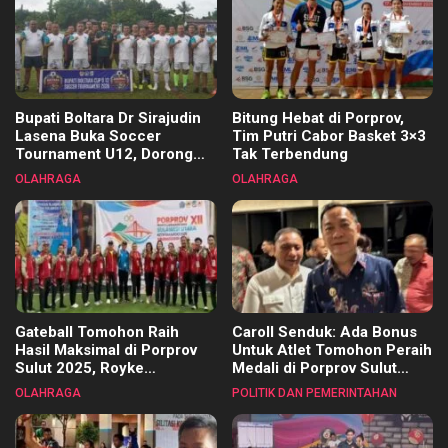
Bupati Boltara Dr Sirajudin
Bitung Hebat di Porprov,
Lasena Buka Soccer
Tim Putri Cabor Basket 3×3
Tournament U12, Dorong
Tak Terbendung
Pembinaan Merata di Setiap
OLAHRAGA
OLAHRAGA
Kecamatan
Gateball Tomohon Raih
Caroll Senduk: Ada Bonus
Hasil Maksimal di Porprov
Untuk Atlet Tomohon Peraih
Sulut 2025, Royke
Medali di Porprov Sulut
Tangkawarouw Ucapkan
2025
OLAHRAGA
POLITIK DAN PEMERINTAHAN
Terimakasih