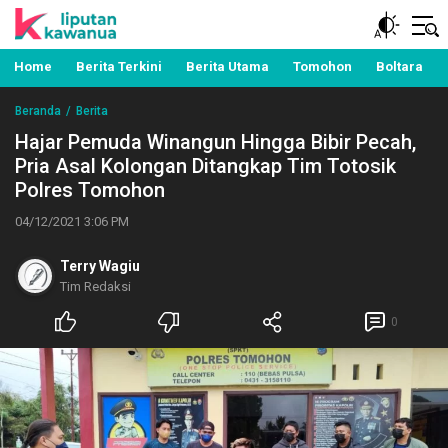
Berita Manado, Sulawesi Utara, Kawanua, Politik,
Liputan Kawanua
Pemerintahan, Hukum Kriminal dan Nasional
Home
Berita Terkini
Berita Utama
Tomohon
Boltara
Beranda
Berita
Hajar Pemuda Winangun Hingga Bibir Pecah,
Pria Asal Kolongan Ditangkap Tim Totosik
Polres Tomohon
04/12/2021 3:06 PM
Terry Wagiu
Tim Redaksi
0