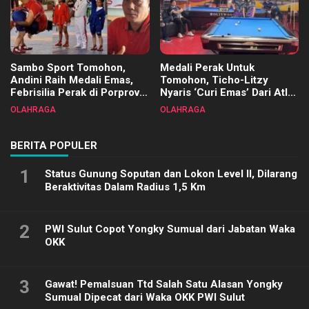
Sambo Sport Tomohon,
Medali Perak Untuk
Andini Raih Medali Emas,
Tomohon, Ticho-Litzy
Febrisilia Perak di Porprov
Nyaris ‘Curi Emas’ Dari Atlet
Sulut 2025
Biliar PON di Porprov Sulut
OLAHRAGA
OLAHRAGA
2025
BERITA POPULER
1
Status Gunung Soputan dan Lokon Level II, Dilarang
Beraktivitas Dalam Radius 1,5 Km
2
PWI Sulut Copot Yongky Sumual dari Jabatan Waka
OKK
3
Gawat! Pemalsuan Ttd Salah Satu Alasan Yongky
Sumual Dipecat dari Waka OKK PWI Sulut