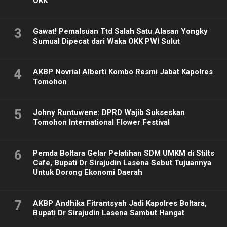
OKK
3
Gawat! Pemalsuan Ttd Salah Satu Alasan Yongky
Sumual Dipecat dari Waka OKK PWI Sulut
4
AKBP Novrial Alberti Kombo Resmi Jabat Kapolres
Tomohon
5
Johny Runtuwene: DPRD Wajib Sukseskan
Tomohon International Flower Festival
6
Pemda Boltara Gelar Pelatihan SDM UMKM di Stilts
Cafe, Bupati Dr Sirajudin Lasena Sebut Tujuannya
Untuk Dorong Ekonomi Daerah
7
AKBP Andhika Fitrantsyah Jadi Kapolres Boltara,
Bupati Dr Sirajudin Lasena Sambut Hangat