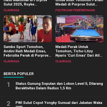
Sulut 2025, Royke
Medali di Porprov Sulut
Tangkawarouw Ucapkan
2025
OLAHRAGA
POLITIK DAN PEMERINTAHAN
Terimakasih
Sambo Sport Tomohon,
Medali Perak Untuk
Andini Raih Medali Emas,
Tomohon, Ticho-Litzy
Febrisilia Perak di Porprov
Nyaris ‘Curi Emas’ Dari Atlet
Sulut 2025
Biliar PON di Porprov Sulut
OLAHRAGA
OLAHRAGA
2025
BERITA POPULER
1
Status Gunung Soputan dan Lokon Level II, Dilarang
Beraktivitas Dalam Radius 1,5 Km
2
PWI Sulut Copot Yongky Sumual dari Jabatan Waka