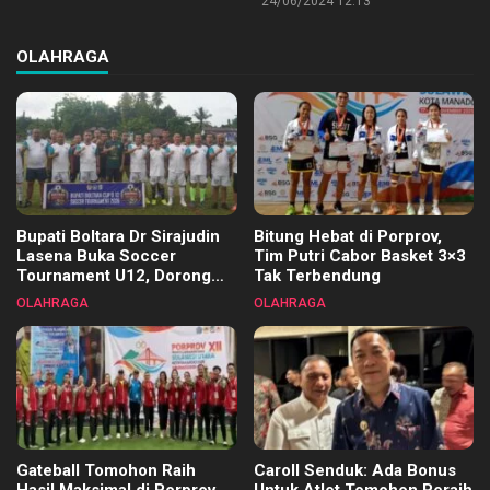
24/06/2024 12:13
OLAHRAGA
Bupati Boltara Dr Sirajudin
Bitung Hebat di Porprov,
Lasena Buka Soccer
Tim Putri Cabor Basket 3×3
Tournament U12, Dorong
Tak Terbendung
Pembinaan Merata di Setiap
OLAHRAGA
OLAHRAGA
Kecamatan
Gateball Tomohon Raih
Caroll Senduk: Ada Bonus
Hasil Maksimal di Porprov
Untuk Atlet Tomohon Peraih