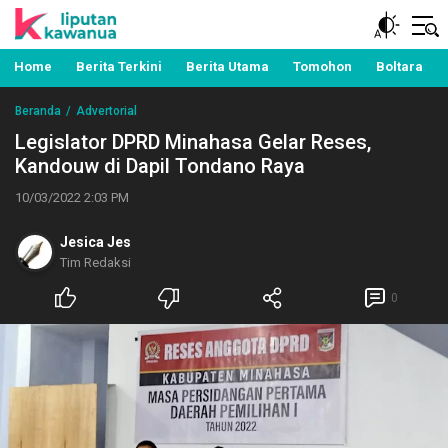
Berita Manado, Sulawesi Utara, Kawanua, Politik,
Liputan Kawanua
Pemerintahan, Hukum Kriminal dan Nasional
Home
Berita Terkini
Berita Utama
Tomohon
Boltara
Beranda
Advertorial
Legislator DPRD Minahasa Gelar Reses,
Kandouw di Dapil Tondano Raya
10/03/2022 2:03 PM
Jesica Jes
Tim Redaksi
0