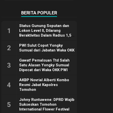
Terimakasih
BERITA POPULER
Status Gunung Soputan dan
1
Lokon Level II, Dilarang
Beraktivitas Dalam Radius 1,5
Km
PWI Sulut Copot Yongky
2
Sumual dari Jabatan Waka OKK
Gawat! Pemalsuan Ttd Salah
3
Satu Alasan Yongky Sumual
Dipecat dari Waka OKK PWI
Sulut
AKBP Novrial Alberti Kombo
4
Resmi Jabat Kapolres
Tomohon
Johny Runtuwene: DPRD Wajib
5
Sukseskan Tomohon
International Flower Festival