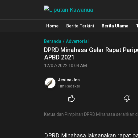
Liputan Kawanua
Berita Manado, Sulawesi Utara, Kawa
Home
Berita Terkini
Berita Utama
Beranda
Advertorial
DPRD Minahasa Gelar Rapat Pari
APBD 2021
12/07/2022 10:04 AM
Jesica Jes
Tim Redaksi
Ketua dan Pimpinan DPRD Minahasa serahkan 
DPRD Minahasa laksanakan rapat p