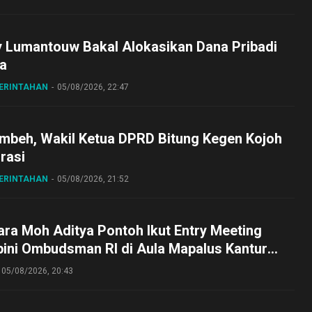
y Lumantouw Bakal Alokasikan Dana Pribadi
a
MERINTAHAN
05/08/2026, 22:47
embeh, Wakil Ketua DPRD Bitung Kegen Kojoh
irasi
MERINTAHAN
05/08/2026, 21:52
ra Moh Aditya Pontoh Ikut Entry Meeting
pini Ombudsman RI di Aula Mapalus Kantur
lut
05/08/2026, 20:43