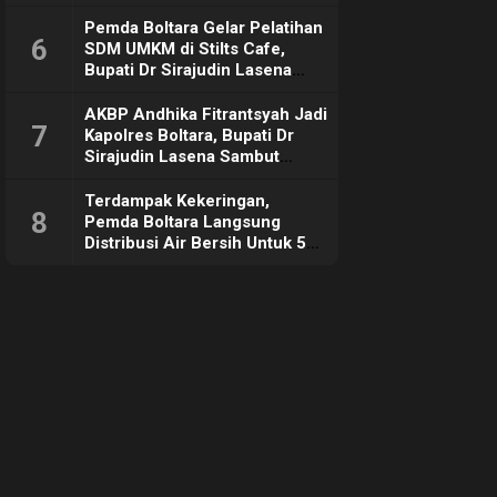
Pemda Boltara Gelar Pelatihan
6
SDM UMKM di Stilts Cafe,
Bupati Dr Sirajudin Lasena
Sebut Tujuannya Untuk
Dorong Ekonomi Daerah
AKBP Andhika Fitrantsyah Jadi
7
Kapolres Boltara, Bupati Dr
Sirajudin Lasena Sambut
Hangat
Terdampak Kekeringan,
8
Pemda Boltara Langsung
Distribusi Air Bersih Untuk 50
KK di Desa Komus 2 Timur