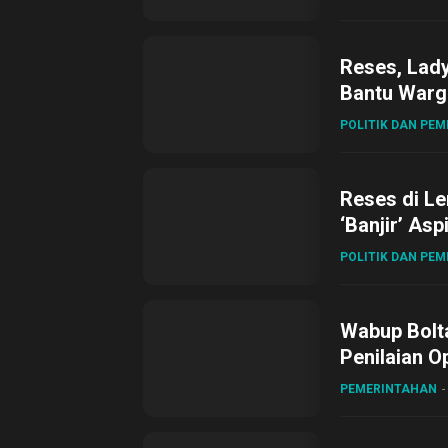
Reses, Lad
Bantu Warg
POLITIK DAN PE
Reses di L
‘Banjir’ Asp
POLITIK DAN PE
Wabup Bolta
Penilaian O
Gubernur Su
PEMERINTAHAN