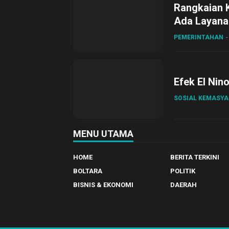
Rangkaian 
Ada Layanan
Sirajudin L
PEMERINTAHAN
Efek El Nin
SOSIAL KEMASY
MENU UTAMA
HOME
BERITA TERKINI
BOLTARA
POLITIK
BISNIS & EKONOMI
DAERAH