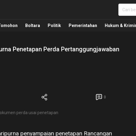
nua, Politik, Pemerintahan, Hukum Kriminal dan Nasio
Tomohon
Boltara
Politik
Pemerintahan
Hukum & Krimi
purna Penetapan Perda Pertanggungjawaban
0
dokumen perda usai penetapan
aripurna penyampaian penetapan Rancangan