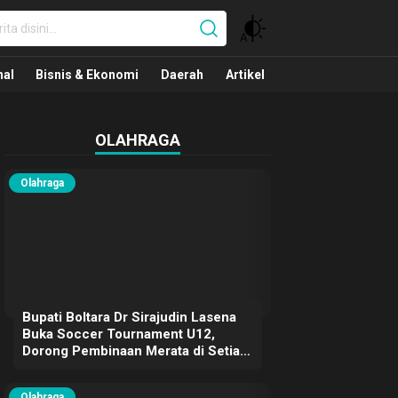
nal
nal
Bisnis & Ekonomi
Daerah
Artikel
OLAHRAGA
Olahraga
Bupati Boltara Dr Sirajudin Lasena
Buka Soccer Tournament U12,
Dorong Pembinaan Merata di Setiap
Kecamatan
Olahraga