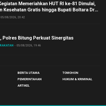
Kegiatan Memeriahkan HUT RI ke-81 Dimulai,
 Kesehatan Gratis hingga Bupati Boltara Dr
asena Ikut Jalan Sehat Bersama Jajaran
05/08/2026, 20:42
o, Polres Bitung Perkuat Sinergitas
ARAKATAN
05/08/2026, 19:46
BERITA UTAMA
TOMOHON
PEMERINTAHAN
HUKUM & KRIMINAL
ARTIKEL