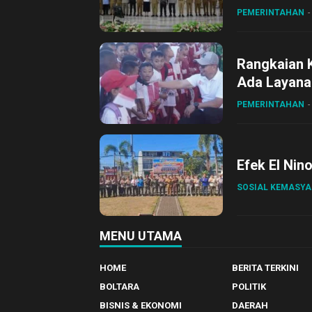
Gubernur Su
PEMERINTAHAN
Rangkaian 
Ada Layanan
Sirajudin L
PEMERINTAHAN
Efek El Nin
SOSIAL KEMASY
MENU UTAMA
HOME
BERITA TERKINI
BOLTARA
POLITIK
BISNIS & EKONOMI
DAERAH