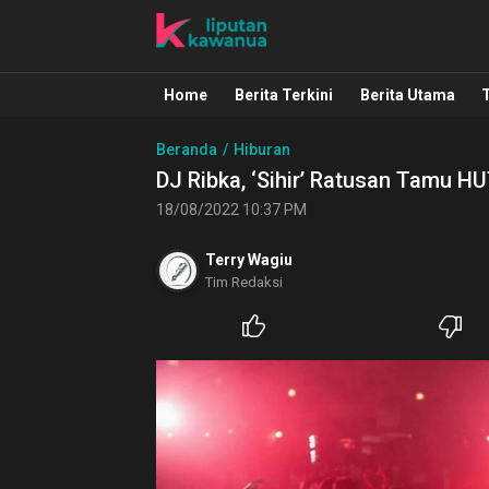
Liputan Kawanua
Berita Manado, Sulawesi Utara, Kawa
Home
Berita Terkini
Berita Utama
Beranda
Hiburan
DJ Ribka, ‘Sihir’ Ratusan Tamu H
18/08/2022 10:37 PM
Terry Wagiu
Tim Redaksi