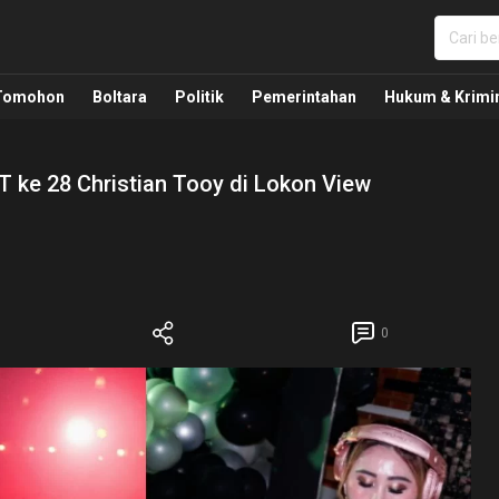
nua, Politik, Pemerintahan, Hukum Kriminal dan Nasio
Tomohon
Boltara
Politik
Pemerintahan
Hukum & Krimi
UT ke 28 Christian Tooy di Lokon View
0