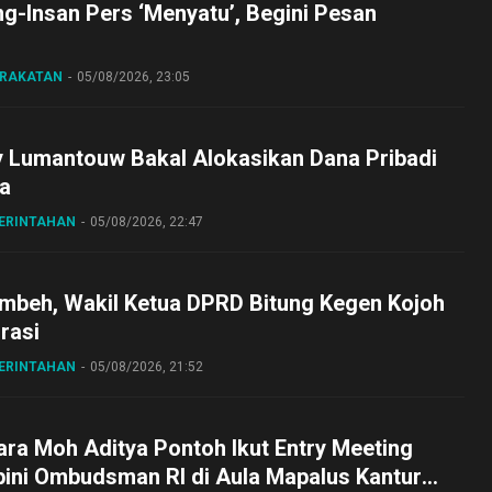
ng-Insan Pers ‘Menyatu’, Begini Pesan
ARAKATAN
05/08/2026, 23:05
y Lumantouw Bakal Alokasikan Dana Pribadi
a
MERINTAHAN
05/08/2026, 22:47
embeh, Wakil Ketua DPRD Bitung Kegen Kojoh
irasi
MERINTAHAN
05/08/2026, 21:52
ra Moh Aditya Pontoh Ikut Entry Meeting
pini Ombudsman RI di Aula Mapalus Kantur