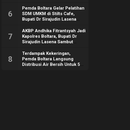
Pemda Boltara Gelar Pelatihan
6
SDM UMKM di Stilts Cafe,
Bupati Dr Sirajudin Lasena
Sebut Tujuannya Untuk
Dorong Ekonomi Daerah
AKBP Andhika Fitrantsyah Jadi
7
Kapolres Boltara, Bupati Dr
Sirajudin Lasena Sambut
Hangat
Terdampak Kekeringan,
8
Pemda Boltara Langsung
Distribusi Air Bersih Untuk 50
KK di Desa Komus 2 Timur