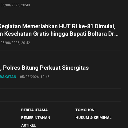
lut
05/08/2026, 20:43
Kegiatan Memeriahkan HUT RI ke-81 Dimulai,
 Kesehatan Gratis hingga Bupati Boltara Dr
asena Ikut Jalan Sehat Bersama Jajaran
05/08/2026, 20:42
o, Polres Bitung Perkuat Sinergitas
ARAKATAN
05/08/2026, 19:46
BERITA UTAMA
TOMOHON
PEMERINTAHAN
HUKUM & KRIMINAL
ARTIKEL