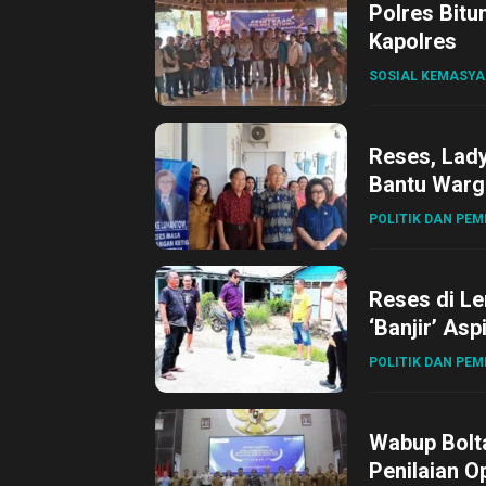
Polres Bitu
Kapolres
SOSIAL KEMASY
Reses, Lad
Bantu Warg
POLITIK DAN PE
Reses di L
‘Banjir’ Asp
POLITIK DAN PE
Wabup Bolta
Penilaian O