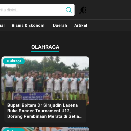
nal
nal
Bisnis & Ekonomi
Daerah
Artikel
OLAHRAGA
Olahraga
Bupati Boltara Dr Sirajudin Lasena
Buka Soccer Tournament U12,
Dorong Pembinaan Merata di Setiap
Kecamatan