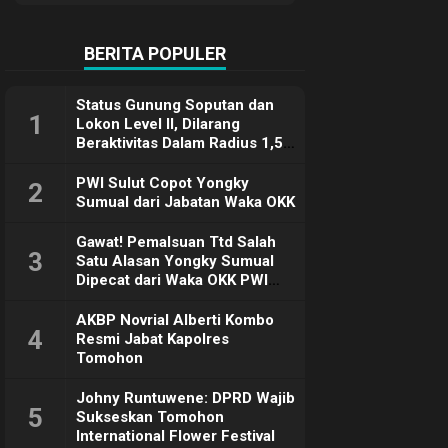
Terimakasih
BERITA POPULER
Status Gunung Soputan dan
1
Lokon Level II, Dilarang
Beraktivitas Dalam Radius 1,5
Km
PWI Sulut Copot Yongky
2
Sumual dari Jabatan Waka OKK
Gawat! Pemalsuan Ttd Salah
3
Satu Alasan Yongky Sumual
Dipecat dari Waka OKK PWI
Sulut
AKBP Novrial Alberti Kombo
4
Resmi Jabat Kapolres
Tomohon
Johny Runtuwene: DPRD Wajib
5
Sukseskan Tomohon
International Flower Festival