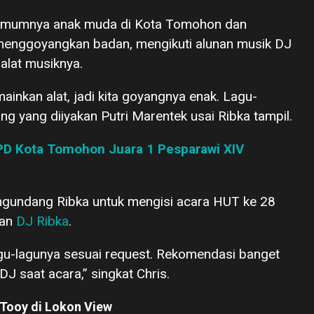
a umumnya anak muda di Kota Tomohon dan
n menggoyangkan badan, mengikuti alunan musik DJ
lat musiknya.
inkan alat, jadi kita goyangnya enak. Lagu-
ung yang diiyakan Putri Marentek usai Ribka tampil.
PD Kota Tomohon Juara 1 Pesparawi XIV
ngundang Ribka untuk mengisi acara HUT ke 28
lan
DJ Ribka
.
agu-lagunya sesuai request. Rekomendasi banget
J saat acara,” singkat Chris.
 Tooy di Lokon View