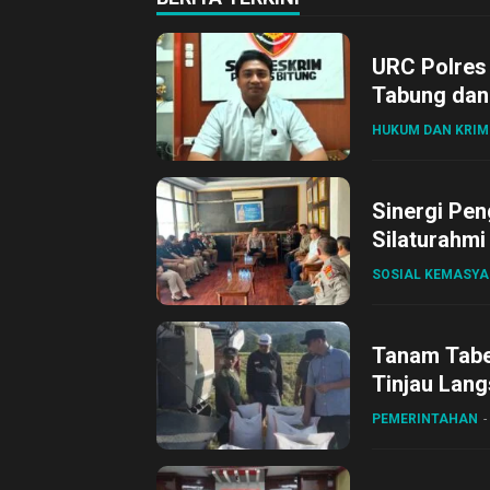
URC Polres
Tabung dan 
HUKUM DAN KRIM
Sinergi Pen
Silaturahmi
SOSIAL KEMASY
Tanam Tabel
Tinjau Lang
Desa Gihan
PEMERINTAHAN