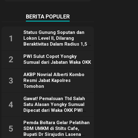
Terimakasih
BERITA POPULER
Status Gunung Soputan dan
1
Lokon Level II, Dilarang
Beraktivitas Dalam Radius 1,5
Km
PWI Sulut Copot Yongky
2
Sumual dari Jabatan Waka OKK
AKBP Novrial Alberti Kombo
3
Resmi Jabat Kapolres
Tomohon
Gawat! Pemalsuan Ttd Salah
4
Satu Alasan Yongky Sumual
Dipecat dari Waka OKK PWI
Sulut
Pemda Boltara Gelar Pelatihan
5
SDM UMKM di Stilts Cafe,
Bupati Dr Sirajudin Lasena