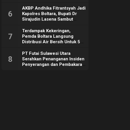
Sebut Tujuannya Untuk
Dorong Ekonomi Daerah
AKBP Andhika Fitrantsyah Jadi
6
Kapolres Boltara, Bupati Dr
Sirajudin Lasena Sambut
Hangat
Terdampak Kekeringan,
7
Pemda Boltara Langsung
Distribusi Air Bersih Untuk 50
KK di Desa Komus 2 Timur
PT Futai Sulawesi Utara
8
Serahkan Penanganan Insiden
Penyerangan dan Pembakaran
ke Polisi