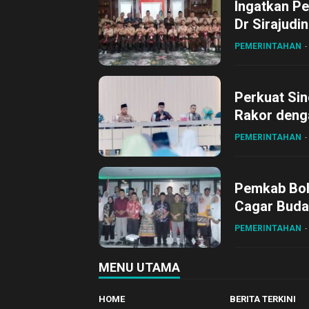
Ingatkan Pe
Dr Sirajudi
ke XII di Bu
PEMERINTAHAN
Perkuat Sin
Rakor deng
PEMERINTAHAN
Pemkab Bol
Cagar Buda
PEMERINTAHAN
MENU UTAMA
HOME
BERITA TERKINI