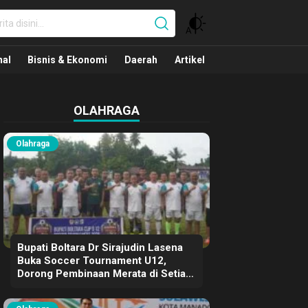
nal
nal
Bisnis & Ekonomi
Daerah
Artikel
OLAHRAGA
Olahraga
Bupati Boltara Dr Sirajudin Lasena
Buka Soccer Tournament U12,
Dorong Pembinaan Merata di Setiap
Kecamatan