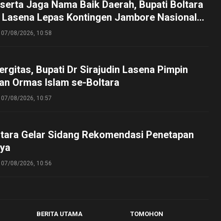
serta Jaga Nama Baik Daerah, Bupati Boltara
n Lasena Lepas Kontingen Jambore Nasional
perta Cibubur
07/08/2026, 10:58
ergitas, Bupati Dr Sirajudin Lasena Pimpin
an Ormas Islam se-Boltara
07/08/2026, 10:57
tara Gelar Sidang Rekomendasi Penetapan
ya
07/08/2026, 10:56
BERITA UTAMA
TOMOHON