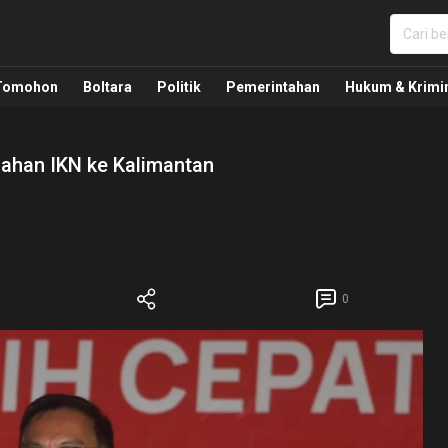
nua, Politik, Pemerintahan, Hukum Kriminal dan Nasio
Tomohon
Boltara
Politik
Pemerintahan
Hukum & Krimi
han IKN ke Kalimantan
0