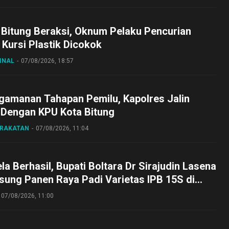
 Bitung Beraksi, Oknum Pelaku Pencurian
Kursi Plastik Dicokok
INAL
07/08/2026, 18:57
gamanan Tahapan Pemilu, Kapolres Jalin
 Dengan KPU Kota Bitung
ARAKATAN
07/08/2026, 11:04
a Berhasil, Bupati Boltara Dr Sirajudin Lasena
sung Panen Raya Padi Varietas IPB 15S di
g
07/08/2026, 11:00