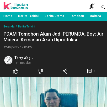
Berita Manado, Sulawesi Utara, Kawanua, Politik,
Liputan Kawanua
Pemerintahan, Hukum Kriminal dan Nasional
Home
Berita Terkini
Berita Utama
Tomohon
Boltara
Beranda
Berita Terkini
PDAM Tomohon Akan Jadi PERUMDA, Boy: Air
Mineral Kemasan Akan Diproduksi
12/09/2022 12:06 PM
Terry Wagiu
Tim Redaksi
0