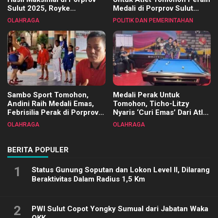
Sulut 2025, Royke
Medali di Porprov Sulut
Tangkawarouw Ucapkan
2025
OLAHRAGA
POLITIK DAN PEMERINTAHAN
Terimakasih
Sambo Sport Tomohon,
Medali Perak Untuk
Andini Raih Medali Emas,
Tomohon, Ticho-Litzy
Febrisilia Perak di Porprov
Nyaris ‘Curi Emas’ Dari Atlet
Sulut 2025
Biliar PON di Porprov Sulut
OLAHRAGA
OLAHRAGA
2025
BERITA POPULER
1
Status Gunung Soputan dan Lokon Level II, Dilarang
Beraktivitas Dalam Radius 1,5 Km
2
PWI Sulut Copot Yongky Sumual dari Jabatan Waka
OKK