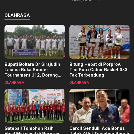
OLAHRAGA
Bupati Boltara Dr Sirajudin
Bitung Hebat di Porprov,
Lasena Buka Soccer
Tim Putri Cabor Basket 3×3
Tournament U12, Dorong
Tak Terbendung
Pembinaan Merata di Setiap
OLAHRAGA
OLAHRAGA
Kecamatan
Gateball Tomohon Raih
Caroll Senduk: Ada Bonus
Hasil Maksimal di Porprov
Untuk Atlet Tomohon Peraih