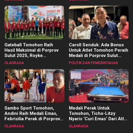
Kecamatan
Gateball Tomohon Raih
Caroll Senduk: Ada Bonus
Hasil Maksimal di Porprov
Untuk Atlet Tomohon Peraih
Sulut 2025, Royke
Medali di Porprov Sulut
Tangkawarouw Ucapkan
2025
OLAHRAGA
POLITIK DAN PEMERINTAHAN
Terimakasih
Sambo Sport Tomohon,
Medali Perak Untuk
Andini Raih Medali Emas,
Tomohon, Ticho-Litzy
Febrisilia Perak di Porprov
Nyaris ‘Curi Emas’ Dari Atlet
Sulut 2025
Biliar PON di Porprov Sulut
OLAHRAGA
OLAHRAGA
2025