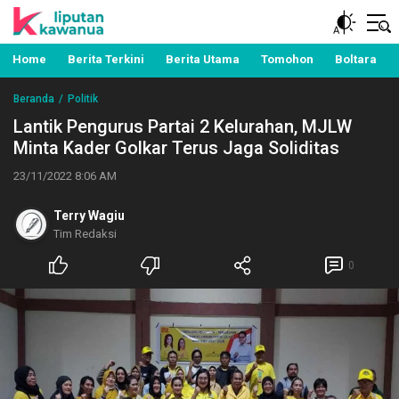
Berita Manado, Sulawesi Utara, Kawanua, Politik,
Liputan Kawanua
Pemerintahan, Hukum Kriminal dan Nasional
Home
Berita Terkini
Berita Utama
Tomohon
Boltara
Beranda
Politik
Lantik Pengurus Partai 2 Kelurahan, MJLW
Minta Kader Golkar Terus Jaga Soliditas
23/11/2022 8:06 AM
Terry Wagiu
Tim Redaksi
0