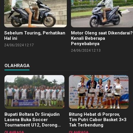
Sebelum Touring, Perhatikan
Motor Oleng saat Dikendarai?
Hal ini
Kenali Beberapa
Penyebabnya
24/06/2024 12:17
24/06/2024 12:13
OLAHRAGA
Bupati Boltara Dr Sirajudin
Bitung Hebat di Porprov,
Lasena Buka Soccer
Tim Putri Cabor Basket 3×3
Tournament U12, Dorong
Tak Terbendung
Pembinaan Merata di Setiap
OLAHRAGA
OLAHRAGA