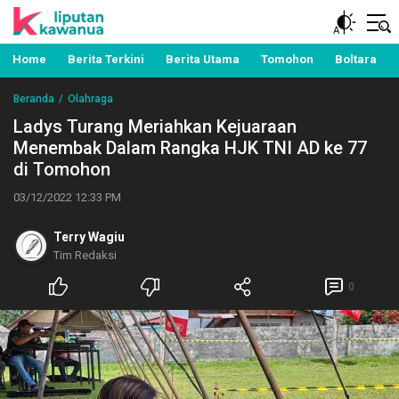
Berita Manado, Sulawesi Utara, Kawanua, Politik,
Liputan Kawanua
Pemerintahan, Hukum Kriminal dan Nasional
Home
Berita Terkini
Berita Utama
Tomohon
Boltara
Beranda
Olahraga
Ladys Turang Meriahkan Kejuaraan
Menembak Dalam Rangka HJK TNI AD ke 77
di Tomohon
03/12/2022 12:33 PM
Terry Wagiu
Tim Redaksi
0