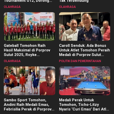
Tournament U12, Dorong
Tak Terbendung
Pembinaan Merata di Setiap
OLAHRAGA
OLAHRAGA
Kecamatan
Gateball Tomohon Raih
Caroll Senduk: Ada Bonus
Hasil Maksimal di Porprov
Untuk Atlet Tomohon Peraih
Sulut 2025, Royke
Medali di Porprov Sulut
Tangkawarouw Ucapkan
2025
OLAHRAGA
POLITIK DAN PEMERINTAHAN
Terimakasih
Sambo Sport Tomohon,
Medali Perak Untuk
Andini Raih Medali Emas,
Tomohon, Ticho-Litzy
Febrisilia Perak di Porprov
Nyaris ‘Curi Emas’ Dari Atlet
Sulut 2025
Biliar PON di Porprov Sulut