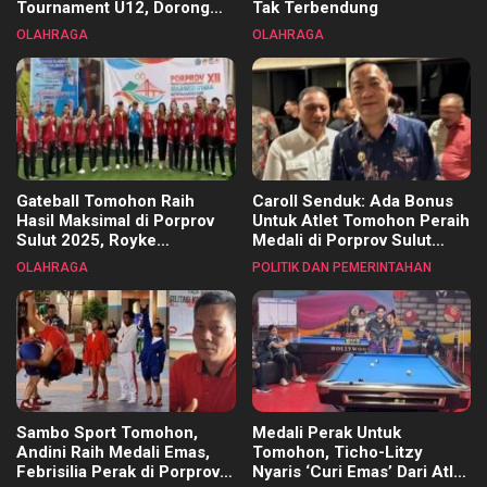
Tournament U12, Dorong
Tak Terbendung
Pembinaan Merata di Setiap
OLAHRAGA
OLAHRAGA
Kecamatan
Gateball Tomohon Raih
Caroll Senduk: Ada Bonus
Hasil Maksimal di Porprov
Untuk Atlet Tomohon Peraih
Sulut 2025, Royke
Medali di Porprov Sulut
Tangkawarouw Ucapkan
2025
OLAHRAGA
POLITIK DAN PEMERINTAHAN
Terimakasih
Sambo Sport Tomohon,
Medali Perak Untuk
Andini Raih Medali Emas,
Tomohon, Ticho-Litzy
Febrisilia Perak di Porprov
Nyaris ‘Curi Emas’ Dari Atlet