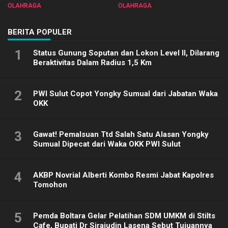
Sulut 2025
Biliar PON di Porprov Sulut
OLAHRAGA
OLAHRAGA
2025
BERITA POPULER
1
Status Gunung Soputan dan Lokon Level II, Dilarang
Beraktivitas Dalam Radius 1,5 Km
2
PWI Sulut Copot Yongky Sumual dari Jabatan Waka
OKK
3
Gawat! Pemalsuan Ttd Salah Satu Alasan Yongky
Sumual Dipecat dari Waka OKK PWI Sulut
4
AKBP Novrial Alberti Kombo Resmi Jabat Kapolres
Tomohon
5
Pemda Boltara Gelar Pelatihan SDM UMKM di Stilts
Cafe, Bupati Dr Sirajudin Lasena Sebut Tujuannya