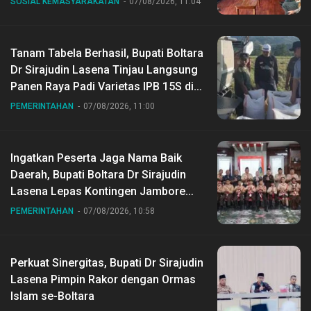
SOSIAL KEMASYARAKATAN
07/08/2026, 11:04
Tanam Tabela Berhasil, Bupati Boltara
Dr Sirajudin Lasena Tinjau Langsung
Panen Raya Padi Varietas IPB 15S di
Desa Gihang
PEMERINTAHAN
07/08/2026, 11:00
Ingatkan Peserta Jaga Nama Baik
Daerah, Bupati Boltara Dr Sirajudin
Lasena Lepas Kontingen Jambore
Nasional ke XII di Buperta Cibubur
PEMERINTAHAN
07/08/2026, 10:58
Perkuat Sinergitas, Bupati Dr Sirajudin
Lasena Pimpin Rakor dengan Ormas
Islam se-Boltara