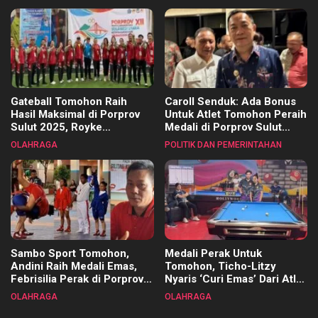
Kecamatan
Gateball Tomohon Raih
Caroll Senduk: Ada Bonus
Hasil Maksimal di Porprov
Untuk Atlet Tomohon Peraih
Sulut 2025, Royke
Medali di Porprov Sulut
Tangkawarouw Ucapkan
2025
OLAHRAGA
POLITIK DAN PEMERINTAHAN
Terimakasih
Sambo Sport Tomohon,
Medali Perak Untuk
Andini Raih Medali Emas,
Tomohon, Ticho-Litzy
Febrisilia Perak di Porprov
Nyaris ‘Curi Emas’ Dari Atlet
Sulut 2025
Biliar PON di Porprov Sulut
OLAHRAGA
OLAHRAGA
2025