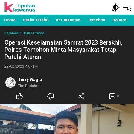
Berita Manado, Sulawesi Utara, Kawanua, Politik,
Liputan Kawanua
Pemerintahan, Hukum Kriminal dan Nasional
Home
Berita Terkini
Berita Utama
Tomohon
Boltara
Beranda
Berita Utama
Operasi Keselamatan Samrat 2023 Berakhir,
Polres Tomohon Minta Masyarakat Tetap
Patuhi Aturan
22/02/2023 4:07 PM
Terry Wagiu
Tim Redaksi
0