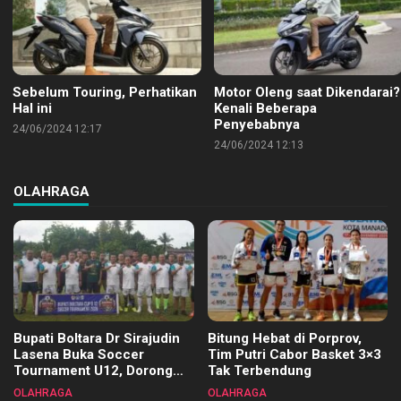
Sebelum Touring, Perhatikan
Motor Oleng saat Dikendarai?
Hal ini
Kenali Beberapa
Penyebabnya
24/06/2024 12:17
24/06/2024 12:13
OLAHRAGA
Bupati Boltara Dr Sirajudin
Bitung Hebat di Porprov,
Lasena Buka Soccer
Tim Putri Cabor Basket 3×3
Tournament U12, Dorong
Tak Terbendung
Pembinaan Merata di Setiap
OLAHRAGA
OLAHRAGA