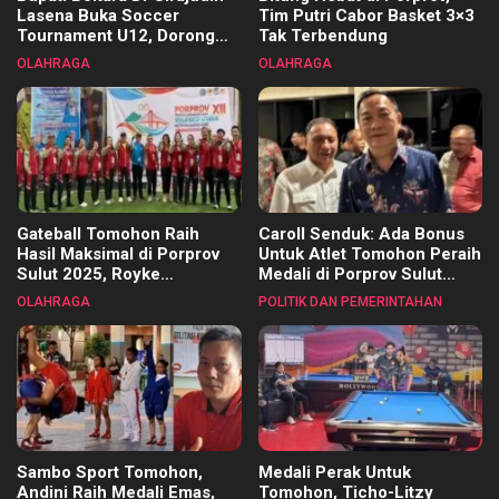
Lasena Buka Soccer
Tim Putri Cabor Basket 3×3
Tournament U12, Dorong
Tak Terbendung
Pembinaan Merata di Setiap
OLAHRAGA
OLAHRAGA
Kecamatan
Gateball Tomohon Raih
Caroll Senduk: Ada Bonus
Hasil Maksimal di Porprov
Untuk Atlet Tomohon Peraih
Sulut 2025, Royke
Medali di Porprov Sulut
Tangkawarouw Ucapkan
2025
OLAHRAGA
POLITIK DAN PEMERINTAHAN
Terimakasih
Sambo Sport Tomohon,
Medali Perak Untuk
Andini Raih Medali Emas,
Tomohon, Ticho-Litzy