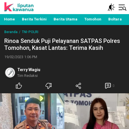
Berita Manado, Sulawesi Utara, Kawanua, Politik,
Liputan Kawanua
Pemerintahan, Hukum Kriminal dan Nasional
Home
Berita Terkini
Berita Utama
Tomohon
Boltara
Beranda
TNI-POLRI
Rinoa Senduk Puji Pelayanan SATPAS Polres
Tomohon, Kasat Lantas: Terima Kasih
19/02/2023 1:06 PM
Terry Wagiu
Tim Redaksi
0