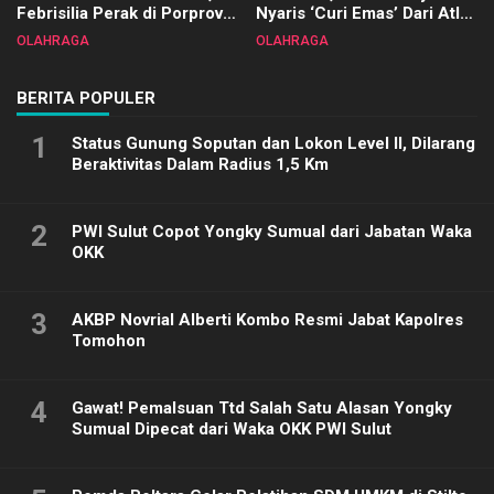
Febrisilia Perak di Porprov
Nyaris ‘Curi Emas’ Dari Atlet
Sulut 2025
Biliar PON di Porprov Sulut
OLAHRAGA
OLAHRAGA
2025
BERITA POPULER
1
Status Gunung Soputan dan Lokon Level II, Dilarang
Beraktivitas Dalam Radius 1,5 Km
2
PWI Sulut Copot Yongky Sumual dari Jabatan Waka
OKK
3
AKBP Novrial Alberti Kombo Resmi Jabat Kapolres
Tomohon
4
Gawat! Pemalsuan Ttd Salah Satu Alasan Yongky
Sumual Dipecat dari Waka OKK PWI Sulut