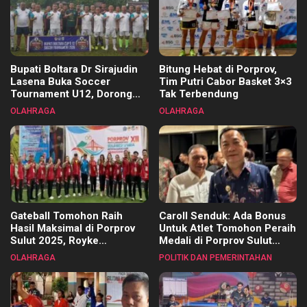
Bupati Boltara Dr Sirajudin
Bitung Hebat di Porprov,
Lasena Buka Soccer
Tim Putri Cabor Basket 3×3
Tournament U12, Dorong
Tak Terbendung
Pembinaan Merata di Setiap
OLAHRAGA
OLAHRAGA
Kecamatan
Gateball Tomohon Raih
Caroll Senduk: Ada Bonus
Hasil Maksimal di Porprov
Untuk Atlet Tomohon Peraih
Sulut 2025, Royke
Medali di Porprov Sulut
Tangkawarouw Ucapkan
2025
OLAHRAGA
POLITIK DAN PEMERINTAHAN
Terimakasih