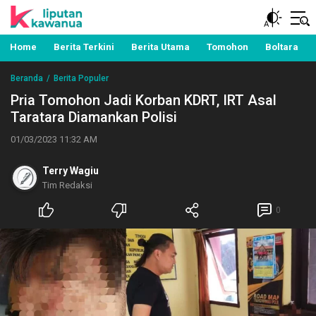
Berita Manado, Sulawesi Utara, Kawanua, Politik,
Liputan Kawanua
Pemerintahan, Hukum Kriminal dan Nasional
Home
Berita Terkini
Berita Utama
Tomohon
Boltara
Beranda
Berita Populer
Pria Tomohon Jadi Korban KDRT, IRT Asal
Taratara Diamankan Polisi
01/03/2023 11:32 AM
Terry Wagiu
Tim Redaksi
0