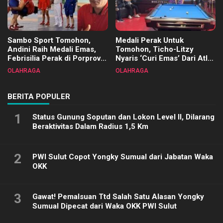
Sambo Sport Tomohon,
Medali Perak Untuk
Andini Raih Medali Emas,
Tomohon, Ticho-Litzy
Febrisilia Perak di Porprov
Nyaris ‘Curi Emas’ Dari Atlet
Sulut 2025
Biliar PON di Porprov Sulut
OLAHRAGA
OLAHRAGA
2025
BERITA POPULER
1
Status Gunung Soputan dan Lokon Level II, Dilarang
Beraktivitas Dalam Radius 1,5 Km
2
PWI Sulut Copot Yongky Sumual dari Jabatan Waka
OKK
3
Gawat! Pemalsuan Ttd Salah Satu Alasan Yongky
Sumual Dipecat dari Waka OKK PWI Sulut