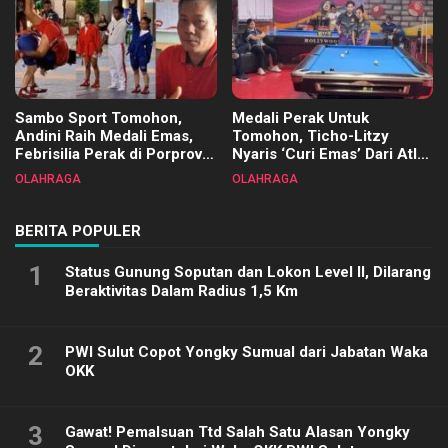
Sambo Sport Tomohon,
Medali Perak Untuk
Andini Raih Medali Emas,
Tomohon, Ticho-Litzy
Febrisilia Perak di Porprov
Nyaris ‘Curi Emas’ Dari Atlet
Sulut 2025
Biliar PON di Porprov Sulut
OLAHRAGA
OLAHRAGA
2025
BERITA POPULER
1
Status Gunung Soputan dan Lokon Level II, Dilarang
Beraktivitas Dalam Radius 1,5 Km
2
PWI Sulut Copot Yongky Sumual dari Jabatan Waka
OKK
3
Gawat! Pemalsuan Ttd Salah Satu Alasan Yongky