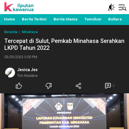
Berita Manado, Sulawesi Utara, Kawanua, Politik,
Liputan Kawanua
Pemerintahan, Hukum Kriminal dan Nasional
Home
Berita Terkini
Berita Utama
Tomohon
Boltara
Beranda
Minahasa
Tercepat di Sulut, Pemkab Minahasa Serahkan
LKPD Tahun 2022
03/03/2023 5:00 PM
Jesica Jes
Tim Redaksi
0