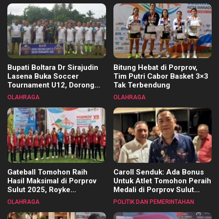
Bupati Boltara Dr Sirajudin
Bitung Hebat di Porprov,
Lasena Buka Soccer
Tim Putri Cabor Basket 3×3
Tournament U12, Dorong
Tak Terbendung
Pembinaan Merata di Setiap
OLAHRAGA
OLAHRAGA
Kecamatan
Gateball Tomohon Raih
Caroll Senduk: Ada Bonus
Hasil Maksimal di Porprov
Untuk Atlet Tomohon Peraih
Sulut 2025, Royke
Medali di Porprov Sulut
Tangkawarouw Ucapkan
2025
OLAHRAGA
POLITIK DAN PEMERINTAHAN
Terimakasih