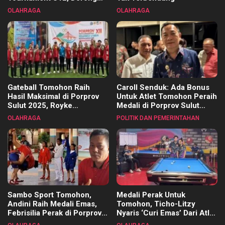
Pembinaan Merata di Setiap
OLAHRAGA
OLAHRAGA
Kecamatan
Gateball Tomohon Raih
Caroll Senduk: Ada Bonus
Hasil Maksimal di Porprov
Untuk Atlet Tomohon Peraih
Sulut 2025, Royke
Medali di Porprov Sulut
Tangkawarouw Ucapkan
2025
OLAHRAGA
POLITIK DAN PEMERINTAHAN
Terimakasih
Sambo Sport Tomohon,
Medali Perak Untuk
Andini Raih Medali Emas,
Tomohon, Ticho-Litzy
Febrisilia Perak di Porprov
Nyaris ‘Curi Emas’ Dari Atlet
Sulut 2025
Biliar PON di Porprov Sulut