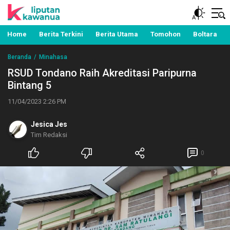
Berita Manado, Sulawesi Utara, Kawanua, Politik,
Liputan Kawanua
Pemerintahan, Hukum Kriminal dan Nasional
Home
Berita Terkini
Berita Utama
Tomohon
Boltara
Beranda
Minahasa
RSUD Tondano Raih Akreditasi Paripurna
Bintang 5
11/04/2023 2:26 PM
Jesica Jes
Tim Redaksi
0