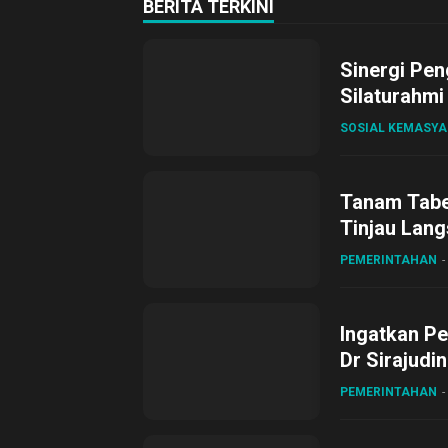
BERITA TERKINI
Sinergi Pen
Silaturahmi
SOSIAL KEMASY
Tanam Tabel
Tinjau Lang
Desa Gihan
PEMERINTAHAN
Ingatkan Pe
Dr Sirajudi
ke XII di Bu
PEMERINTAHAN