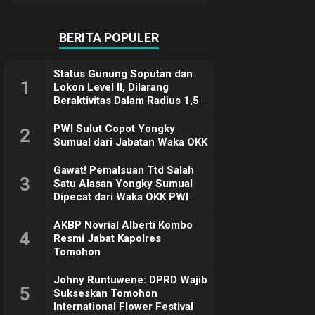
Terimakasih
BERITA POPULER
Status Gunung Soputan dan
1
Lokon Level II, Dilarang
Beraktivitas Dalam Radius 1,5
Km
PWI Sulut Copot Yongky
2
Sumual dari Jabatan Waka OKK
Gawat! Pemalsuan Ttd Salah
3
Satu Alasan Yongky Sumual
Dipecat dari Waka OKK PWI
Sulut
AKBP Novrial Alberti Kombo
4
Resmi Jabat Kapolres
Tomohon
Johny Runtuwene: DPRD Wajib
5
Sukseskan Tomohon
International Flower Festival