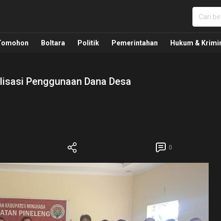
nua, Politik, Pemerintahan, Hukum Kriminal dan Nasio
Tomohon
Boltara
Politik
Pemerintahan
Hukum & Krimi
alisasi Penggunaan Dana Desa
0