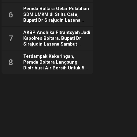
Pemda Boltara Gelar Pelatihan
6
SDM UMKM di Stilts Cafe,
Bupati Dr Sirajudin Lasena
Sebut Tujuannya Untuk
Dorong Ekonomi Daerah
AKBP Andhika Fitrantsyah Jadi
7
Kapolres Boltara, Bupati Dr
Sirajudin Lasena Sambut
Hangat
Terdampak Kekeringan,
8
Pemda Boltara Langsung
Distribusi Air Bersih Untuk 50
KK di Desa Komus 2 Timur