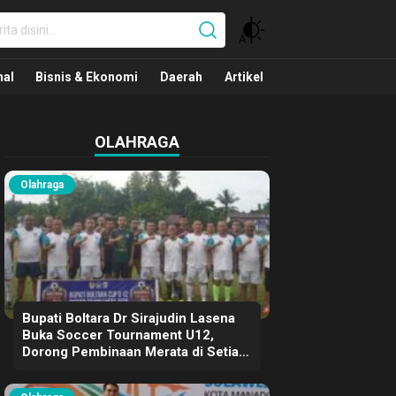
nal
nal
Bisnis & Ekonomi
Daerah
Artikel
OLAHRAGA
Olahraga
Bupati Boltara Dr Sirajudin Lasena
Buka Soccer Tournament U12,
Dorong Pembinaan Merata di Setiap
Kecamatan