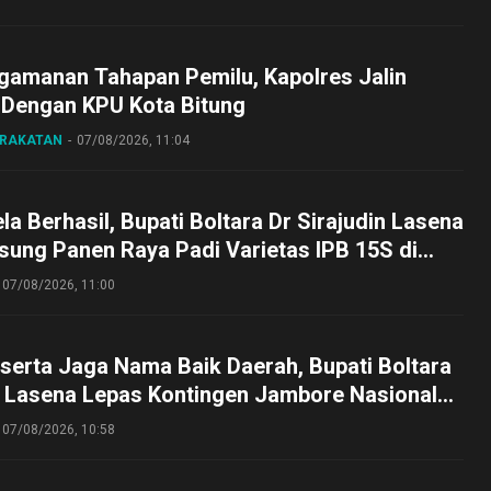
gamanan Tahapan Pemilu, Kapolres Jalin
 Dengan KPU Kota Bitung
ARAKATAN
07/08/2026, 11:04
a Berhasil, Bupati Boltara Dr Sirajudin Lasena
sung Panen Raya Padi Varietas IPB 15S di
g
07/08/2026, 11:00
serta Jaga Nama Baik Daerah, Bupati Boltara
n Lasena Lepas Kontingen Jambore Nasional
perta Cibubur
07/08/2026, 10:58