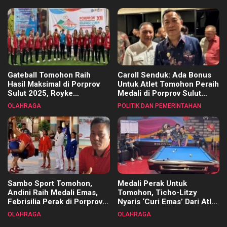
Kecamatan
Gateball Tomohon Raih
Caroll Senduk: Ada Bonus
Hasil Maksimal di Porprov
Untuk Atlet Tomohon Peraih
Sulut 2025, Royke
Medali di Porprov Sulut
Tangkawarouw Ucapkan
2025
OLAHRAGA
POLITIK DAN PEMERINTAHAN
Terimakasih
Sambo Sport Tomohon,
Medali Perak Untuk
Andini Raih Medali Emas,
Tomohon, Ticho-Litzy
Febrisilia Perak di Porprov
Nyaris ‘Curi Emas’ Dari Atlet
Sulut 2025
Biliar PON di Porprov Sulut
OLAHRAGA
OLAHRAGA
2025