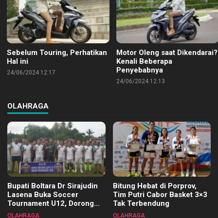
Sebelum Touring, Perhatikan
Motor Oleng saat Dikendarai?
Hal ini
Kenali Beberapa
Penyebabnya
24/06/2024 12:17
24/06/2024 12:13
OLAHRAGA
Bupati Boltara Dr Sirajudin
Bitung Hebat di Porprov,
Lasena Buka Soccer
Tim Putri Cabor Basket 3×3
Tournament U12, Dorong
Tak Terbendung
Pembinaan Merata di Setiap
OLAHRAGA
OLAHRAGA