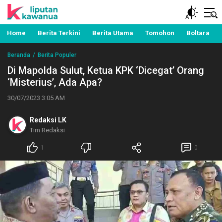
Berita Manado, Sulawesi Utara, Kawanua, Politik,
Liputan Kawanua
Pemerintahan, Hukum Kriminal dan Nasional
Home
Berita Terkini
Berita Utama
Tomohon
Boltara
Beranda
Berita Populer
Di Mapolda Sulut, Ketua KPK ‘Dicegat’ Orang
‘Misterius’, Ada Apa?
30/07/2023 3:05 AM
Redaksi LK
Tim Redaksi
1
0