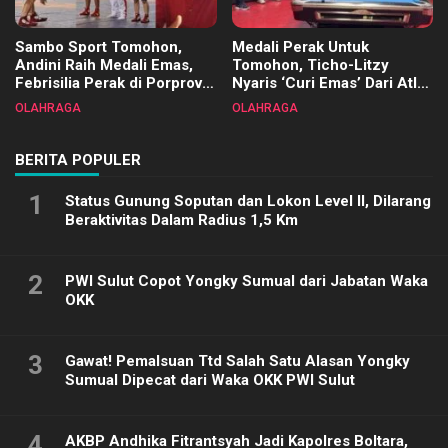
Sambo Sport Tomohon,
Medali Perak Untuk
Andini Raih Medali Emas,
Tomohon, Ticho-Litzy
Febrisilia Perak di Porprov
Nyaris ‘Curi Emas’ Dari Atlet
Sulut 2025
Biliar PON di Porprov Sulut
OLAHRAGA
OLAHRAGA
2025
BERITA POPULER
1
Status Gunung Soputan dan Lokon Level II, Dilarang
Beraktivitas Dalam Radius 1,5 Km
2
PWI Sulut Copot Yongky Sumual dari Jabatan Waka
OKK
3
Gawat! Pemalsuan Ttd Salah Satu Alasan Yongky
Sumual Dipecat dari Waka OKK PWI Sulut
4
AKBP Andhika Fitrantsyah Jadi Kapolres Boltara,