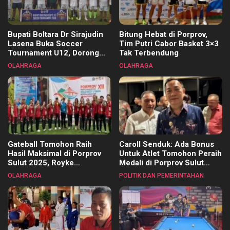
Bupati Boltara Dr Sirajudin
Bitung Hebat di Porprov,
Lasena Buka Soccer
Tim Putri Cabor Basket 3×3
Tournament U12, Dorong
Tak Terbendung
Pembinaan Merata di Setiap
OLAHRAGA
OLAHRAGA
Kecamatan
Gateball Tomohon Raih
Caroll Senduk: Ada Bonus
Hasil Maksimal di Porprov
Untuk Atlet Tomohon Peraih
Sulut 2025, Royke
Medali di Porprov Sulut
Tangkawarouw Ucapkan
2025
OLAHRAGA
POLITIK DAN PEMERINTAHAN
Terimakasih