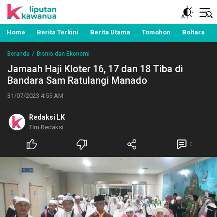
Berita Manado, Sulawesi Utara, Kawanua, Politik,
Liputan Kawanua
Pemerintahan, Hukum Kriminal dan Nasional
Home
Berita Terkini
Berita Utama
Tomohon
Boltara
Beranda
Bisnis dan Ekonomi
Jamaah Haji Kloter 16, 17 dan 18 Tiba di
Bandara Sam Ratulangi Manado
31/07/2023 4:55 AM
Redaksi LK
Tim Redaksi
0