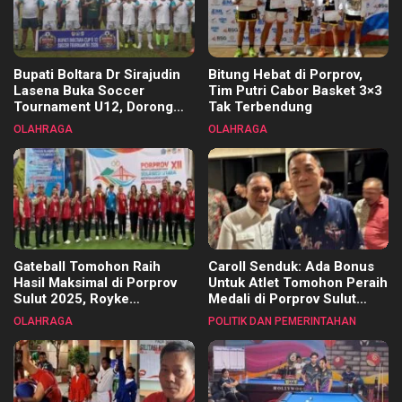
Bupati Boltara Dr Sirajudin
Bitung Hebat di Porprov,
Lasena Buka Soccer
Tim Putri Cabor Basket 3×3
Tournament U12, Dorong
Tak Terbendung
Pembinaan Merata di Setiap
OLAHRAGA
OLAHRAGA
Kecamatan
Gateball Tomohon Raih
Caroll Senduk: Ada Bonus
Hasil Maksimal di Porprov
Untuk Atlet Tomohon Peraih
Sulut 2025, Royke
Medali di Porprov Sulut
Tangkawarouw Ucapkan
2025
OLAHRAGA
POLITIK DAN PEMERINTAHAN
Terimakasih