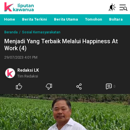
Berita Manado, Sulawesi Utara, Kawanua, Politik,
Liputan Kawanua
Pemerintahan, Hukum Kriminal dan Nasional
Home
Berita Terkini
Berita Utama
Tomohon
Boltara
Beranda
Sosial Kemasyarakatan
Menjadi Yang Terbaik Melalui Happiness At
Work (4)
29/07/2023 4:01 PM
Redaksi LK
Tim Redaksi
0