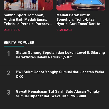
Sambo Sport Tomohon,
Medali Perak Untuk
Andini Raih Medali Emas,
Tomohon, Ticho-Litzy
Febrisilia Perak di Porprov
Nyaris ‘Curi Emas’ Dari Atlet
Sulut 2025
Biliar PON di Porprov Sulut
OLAHRAGA
OLAHRAGA
2025
BERITA POPULER
1
Status Gunung Soputan dan Lokon Level II, Dilarang
Beraktivitas Dalam Radius 1,5 Km
2
PWI Sulut Copot Yongky Sumual dari Jabatan Waka
OKK
3
Gawat! Pemalsuan Ttd Salah Satu Alasan Yongky
Sumual Dipecat dari Waka OKK PWI Sulut