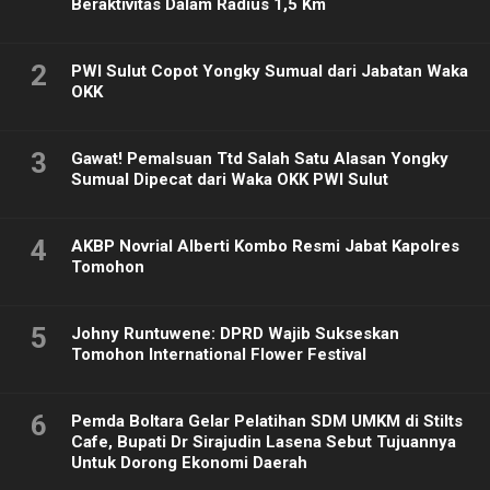
Beraktivitas Dalam Radius 1,5 Km
2
PWI Sulut Copot Yongky Sumual dari Jabatan Waka
OKK
3
Gawat! Pemalsuan Ttd Salah Satu Alasan Yongky
Sumual Dipecat dari Waka OKK PWI Sulut
4
AKBP Novrial Alberti Kombo Resmi Jabat Kapolres
Tomohon
5
Johny Runtuwene: DPRD Wajib Sukseskan
Tomohon International Flower Festival
6
Pemda Boltara Gelar Pelatihan SDM UMKM di Stilts
Cafe, Bupati Dr Sirajudin Lasena Sebut Tujuannya
Untuk Dorong Ekonomi Daerah