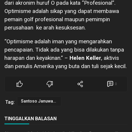
dari akronim huruf O pada kata “Profesional”.
Optimisme adalah sikap yang dapat membawa
pemain golf profesional maupun pemimpin
perusahaan ke arah kesuksesan.
“Optimisme adalah iman yang mengarahkan
pencapaian. Tidak ada yang bisa dilakukan tanpa
harapan dan keyakinan.” –
Helen Keller
, aktivis
dan penulis Amerika yang buta dan tuli sejak kecil.
0
Santoso Januwarsono
Tag:
TINGGALKAN BALASAN