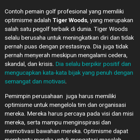
Contoh pemain golf profesional yang memiliki
optimisme adalah
Tiger Woods
, yang merupakan
salah satu pegolf terbaik di dunia. Tiger Woods
selalu berusaha untuk meningkatkan diri dan tidak
pernah puas dengan prestasinya. Dia juga tidak
pernah menyerah meskipun mengalami cedera,
skandal, dan krisis.
Dia selalu berpikir positif dan
mengucapkan kata-kata bijak yang penuh dengan
semangat dan motivasi
.
Pemimpin perusahaan juga harus memiliki
optimisme untuk mengelola tim dan organisasi
mereka. Mereka harus percaya pada visi dan misi
mereka, serta mampu menginspirasi dan
memotivasi bawahan mereka. Optimisme dapat
membantu mereka untuk mengatasi masalah,