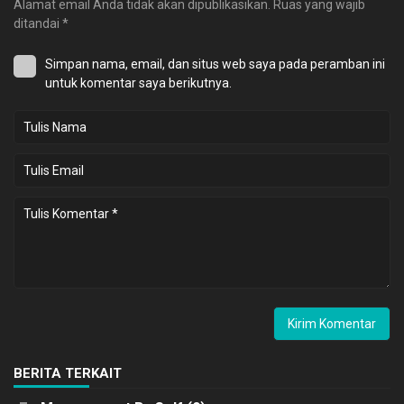
Alamat email Anda tidak akan dipublikasikan.
Ruas yang wajib
ditandai
*
Simpan nama, email, dan situs web saya pada peramban ini
untuk komentar saya berikutnya.
BERITA TERKAIT