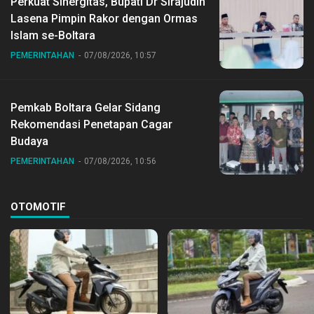
Perkuat Sinergitas, Bupati Dr Sirajudin
Lasena Pimpin Rakor dengan Ormas
Islam se-Boltara
PEMERINTAHAN
07/08/2026, 10:57
Pemkab Boltara Gelar Sidang
Rekomendasi Penetapan Cagar
Budaya
PEMERINTAHAN
07/08/2026, 10:56
OTOMOTIF