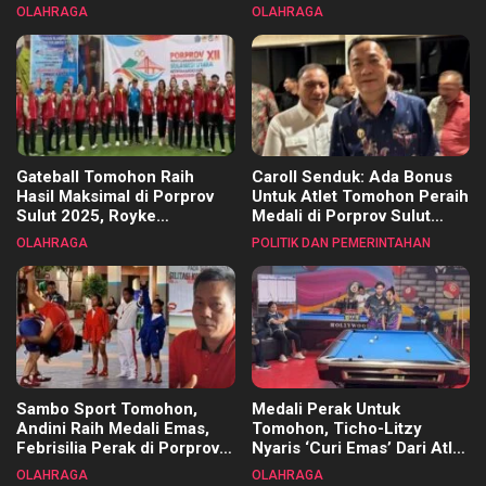
Pembinaan Merata di Setiap
OLAHRAGA
OLAHRAGA
Kecamatan
Gateball Tomohon Raih
Caroll Senduk: Ada Bonus
Hasil Maksimal di Porprov
Untuk Atlet Tomohon Peraih
Sulut 2025, Royke
Medali di Porprov Sulut
Tangkawarouw Ucapkan
2025
OLAHRAGA
POLITIK DAN PEMERINTAHAN
Terimakasih
Sambo Sport Tomohon,
Medali Perak Untuk
Andini Raih Medali Emas,
Tomohon, Ticho-Litzy
Febrisilia Perak di Porprov
Nyaris ‘Curi Emas’ Dari Atlet
Sulut 2025
Biliar PON di Porprov Sulut
OLAHRAGA
OLAHRAGA