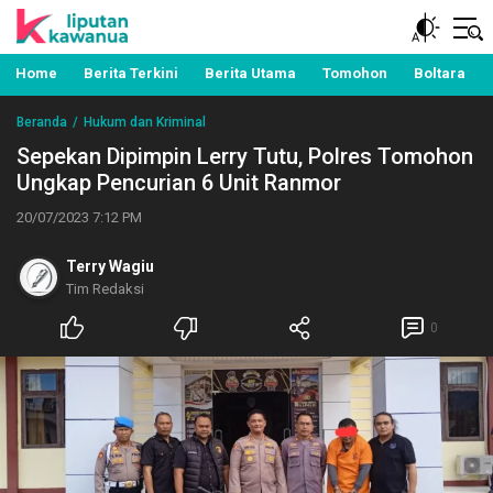
Berita Manado, Sulawesi Utara, Kawanua, Politik,
Liputan Kawanua
Pemerintahan, Hukum Kriminal dan Nasional
Home
Berita Terkini
Berita Utama
Tomohon
Boltara
Beranda
Hukum dan Kriminal
Sepekan Dipimpin Lerry Tutu, Polres Tomohon
Ungkap Pencurian 6 Unit Ranmor
20/07/2023 7:12 PM
Terry Wagiu
Tim Redaksi
0