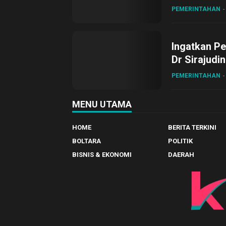
Desa Gihan
PEMERINTAHAN
Ingatkan Pe
Dr Sirajudi
ke XII di Bu
PEMERINTAHAN
MENU UTAMA
HOME
BERITA TERKINI
BOLTARA
POLITIK
BISNIS & EKONOMI
DAERAH