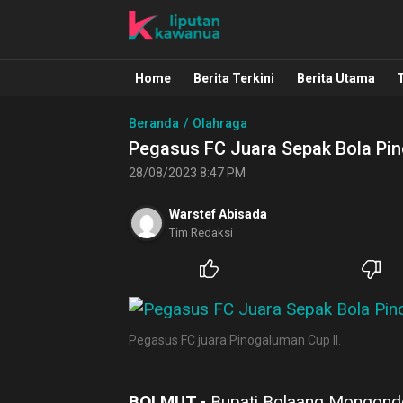
Liputan Kawanua
Berita Manado, Sulawesi Utara, Kawa
Home
Berita Terkini
Berita Utama
Beranda
Olahraga
Pegasus FC Juara Sepak Bola Pin
28/08/2023 8:47 PM
Warstef Abisada
Tim Redaksi
Pegasus FC juara Pinogaluman Cup II.
BOLMUT,-
Bupati Bolaang Mongondow