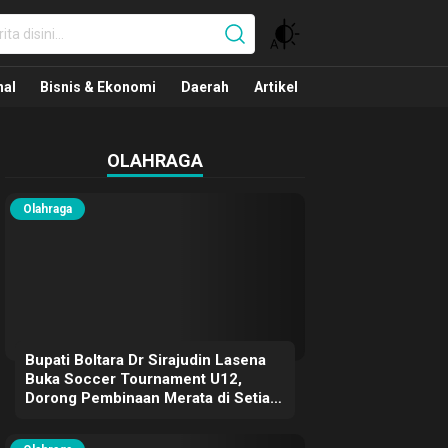
nal
nal
Bisnis & Ekonomi
Daerah
Artikel
OLAHRAGA
Olahraga
Bupati Boltara Dr Sirajudin Lasena
Buka Soccer Tournament U12,
Dorong Pembinaan Merata di Setiap
Kecamatan