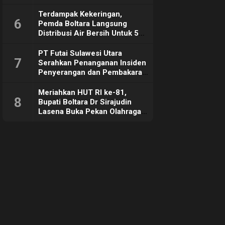
Hangat
Terdampak Kekeringan,
6
Pemda Boltara Langsung
Distribusi Air Bersih Untuk 50
KK di Desa Komus 2 Timur
PT Futai Sulawesi Utara
7
Serahkan Penanganan Insiden
Penyerangan dan Pembakaran
ke Polisi
Meriahkan HUT RI ke-81,
8
Bupati Boltara Dr Sirajudin
Lasena Buka Pekan Olahraga
dan Seni di Kecamatan
Bintauna