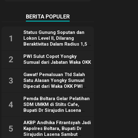
Terimakasih
BERITA POPULER
Status Gunung Soputan dan
1
Lokon Level II, Dilarang
Beraktivitas Dalam Radius 1,5
Km
PWI Sulut Copot Yongky
2
Sumual dari Jabatan Waka OKK
Gawat! Pemalsuan Ttd Salah
3
Satu Alasan Yongky Sumual
Dipecat dari Waka OKK PWI
Sulut
Pemda Boltara Gelar Pelatihan
4
SDM UMKM di Stilts Cafe,
Bupati Dr Sirajudin Lasena
Sebut Tujuannya Untuk
Dorong Ekonomi Daerah
AKBP Andhika Fitrantsyah Jadi
5
Kapolres Boltara, Bupati Dr
Sirajudin Lasena Sambut