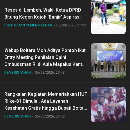
Reses di Lembeh, Wakil Ketua DPRD
Bitung Kegen Kojoh ‘Banjir’ Aspirasi
POLITIK DAN PEMERINTAHAN
05/08/2026, 21:52
Wabup Boltara Moh Aditya Pontoh Ikut
Entry Meeting Penilaian Opini
Ombudsman RI di Aula Mapalus Kantur
Gubernur Sulut
PEMERINTAHAN
05/08/2026, 20:43
Rangkaian Kegiatan Memeriahkan HUT
RI ke-81 Dimulai, Ada Layanan
Kesehatan Gratis hingga Bupati Boltara
Dr Sirajudin Lasena Ikut Jalan Sehat
PEMERINTAHAN
05/08/2026, 20:42
Bersama Jajaran