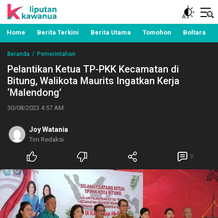
Berita Manado, Sulawesi Utara, Kawanua, Politik,
Liputan Kawanua
Pemerintahan, Hukum Kriminal dan Nasional
Home
Berita Terkini
Berita Utama
Tomohon
Boltara
Beranda
Pemerintahan
Pelantikan Ketua TP-PKK Kecamatan di
Bitung, Walikota Maurits Ingatkan Kerja
‘Malendong’
30/08/2023 4:57 AM
Joy Watania
Tim Redaksi
0