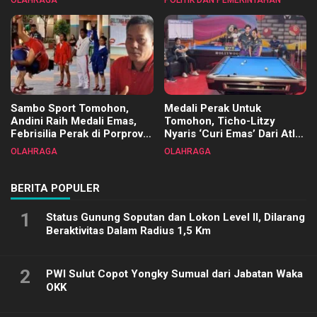
OLAHRAGA
POLITIK DAN PEMERINTAHAN
Terimakasih
Sambo Sport Tomohon,
Medali Perak Untuk
Andini Raih Medali Emas,
Tomohon, Ticho-Litzy
Febrisilia Perak di Porprov
Nyaris ‘Curi Emas’ Dari Atlet
Sulut 2025
Biliar PON di Porprov Sulut
OLAHRAGA
OLAHRAGA
2025
BERITA POPULER
1
Status Gunung Soputan dan Lokon Level II, Dilarang
Beraktivitas Dalam Radius 1,5 Km
2
PWI Sulut Copot Yongky Sumual dari Jabatan Waka
OKK