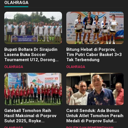
OLAHRAGA
Bupati Boltara Dr Sirajudin
Bitung Hebat di Porprov,
Lasena Buka Soccer
Tim Putri Cabor Basket 3×3
Tournament U12, Dorong
Tak Terbendung
Pembinaan Merata di Setiap
OLAHRAGA
OLAHRAGA
Kecamatan
Gateball Tomohon Raih
Caroll Senduk: Ada Bonus
Hasil Maksimal di Porprov
Untuk Atlet Tomohon Peraih
Sulut 2025, Royke
Medali di Porprov Sulut
Tangkawarouw Ucapkan
2025