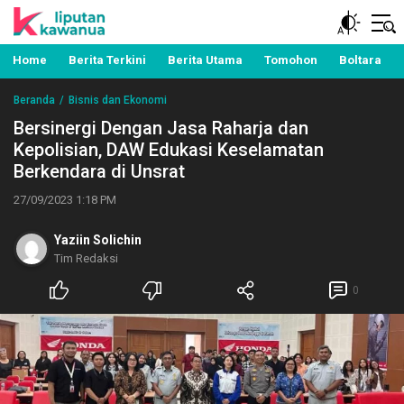
Berita Manado, Sulawesi Utara, Kawanua, Politik,
Liputan Kawanua
Pemerintahan, Hukum Kriminal dan Nasional
Home
Berita Terkini
Berita Utama
Tomohon
Boltara
Beranda
Bisnis dan Ekonomi
Bersinergi Dengan Jasa Raharja dan
Kepolisian, DAW Edukasi Keselamatan
Berkendara di Unsrat
27/09/2023 1:18 PM
Yaziin Solichin
Tim Redaksi
0