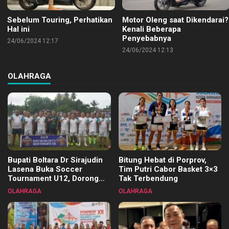
Sebelum Touring, Perhatikan
Motor Oleng saat Dikendarai?
Hal ini
Kenali Beberapa
Penyebabnya
24/06/2024 12:17
24/06/2024 12:13
OLAHRAGA
Bupati Boltara Dr Sirajudin
Bitung Hebat di Porprov,
Lasena Buka Soccer
Tim Putri Cabor Basket 3×3
Tournament U12, Dorong
Tak Terbendung
Pembinaan Merata di Setiap
OLAHRAGA
OLAHRAGA
Kecamatan