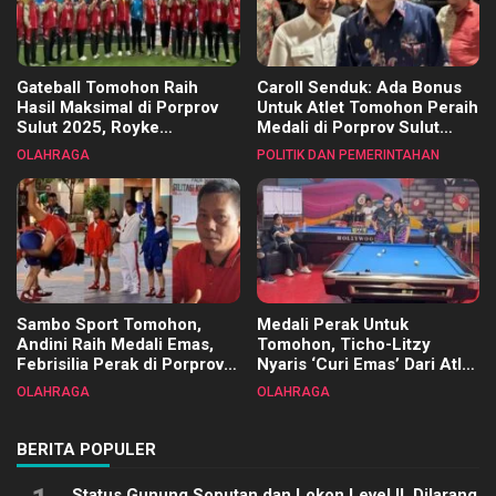
Gateball Tomohon Raih
Caroll Senduk: Ada Bonus
Hasil Maksimal di Porprov
Untuk Atlet Tomohon Peraih
Sulut 2025, Royke
Medali di Porprov Sulut
Tangkawarouw Ucapkan
2025
OLAHRAGA
POLITIK DAN PEMERINTAHAN
Terimakasih
Sambo Sport Tomohon,
Medali Perak Untuk
Andini Raih Medali Emas,
Tomohon, Ticho-Litzy
Febrisilia Perak di Porprov
Nyaris ‘Curi Emas’ Dari Atlet
Sulut 2025
Biliar PON di Porprov Sulut
OLAHRAGA
OLAHRAGA
2025
BERITA POPULER
Status Gunung Soputan dan Lokon Level II, Dilarang