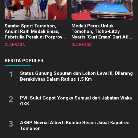
Sambo Sport Tomohon,
Medali Perak Untuk
Andini Raih Medali Emas,
Tomohon, Ticho-Litzy
Febrisilia Perak di Porprov
Nyaris ‘Curi Emas’ Dari Atlet
Sulut 2025
Biliar PON di Porprov Sulut
OLAHRAGA
OLAHRAGA
2025
BERITA POPULER
1
Status Gunung Soputan dan Lokon Level II, Dilarang
Beraktivitas Dalam Radius 1,5 Km
2
PWI Sulut Copot Yongky Sumual dari Jabatan Waka
OKK
3
AKBP Novrial Alberti Kombo Resmi Jabat Kapolres
Tomohon