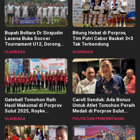
Bupati Boltara Dr Sirajudin
Bitung Hebat di Porprov,
Lasena Buka Soccer
Tim Putri Cabor Basket 3×3
Tournament U12, Dorong
Tak Terbendung
Pembinaan Merata di Setiap
OLAHRAGA
OLAHRAGA
Kecamatan
Gateball Tomohon Raih
Caroll Senduk: Ada Bonus
Hasil Maksimal di Porprov
Untuk Atlet Tomohon Peraih
Sulut 2025, Royke
Medali di Porprov Sulut
Tangkawarouw Ucapkan
2025
OLAHRAGA
POLITIK DAN PEMERINTAHAN
Terimakasih