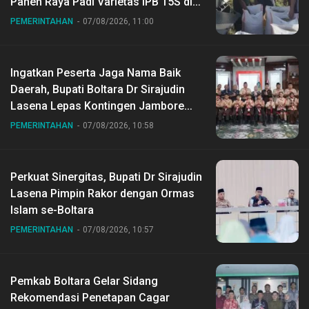
Panen Raya Padi Varietas IPB 15S di
Desa Gihang
PEMERINTAHAN
07/08/2026, 11:00
Ingatkan Peserta Jaga Nama Baik
Daerah, Bupati Boltara Dr Sirajudin
Lasena Lepas Kontingen Jambore
Nasional ke XII di Buperta Cibubur
PEMERINTAHAN
07/08/2026, 10:58
Perkuat Sinergitas, Bupati Dr Sirajudin
Lasena Pimpin Rakor dengan Ormas
Islam se-Boltara
PEMERINTAHAN
07/08/2026, 10:57
Pemkab Boltara Gelar Sidang
Rekomendasi Penetapan Cagar