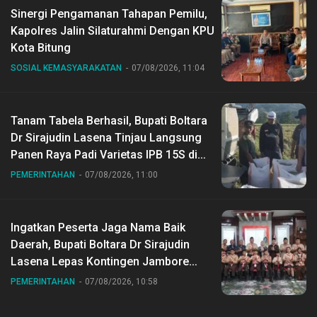
Sinergi Pengamanan Tahapan Pemilu,
Kapolres Jalin Silaturahmi Dengan KPU
Kota Bitung
SOSIAL KEMASYARAKATAN
07/08/2026, 11:04
Tanam Tabela Berhasil, Bupati Boltara
Dr Sirajudin Lasena Tinjau Langsung
Panen Raya Padi Varietas IPB 15S di
Desa Gihang
PEMERINTAHAN
07/08/2026, 11:00
Ingatkan Peserta Jaga Nama Baik
Daerah, Bupati Boltara Dr Sirajudin
Lasena Lepas Kontingen Jambore
Nasional ke XII di Buperta Cibubur
PEMERINTAHAN
07/08/2026, 10:58