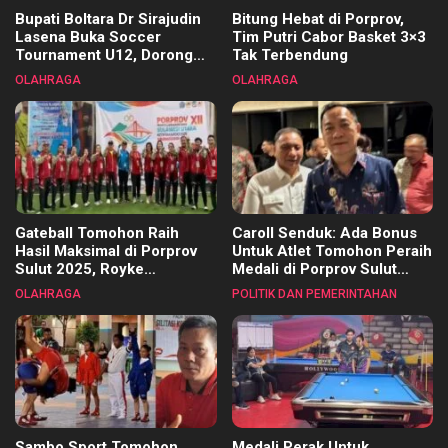
Bupati Boltara Dr Sirajudin
Bitung Hebat di Porprov,
Lasena Buka Soccer
Tim Putri Cabor Basket 3×3
Tournament U12, Dorong
Tak Terbendung
Pembinaan Merata di Setiap
OLAHRAGA
OLAHRAGA
Kecamatan
Gateball Tomohon Raih
Caroll Senduk: Ada Bonus
Hasil Maksimal di Porprov
Untuk Atlet Tomohon Peraih
Sulut 2025, Royke
Medali di Porprov Sulut
Tangkawarouw Ucapkan
2025
OLAHRAGA
POLITIK DAN PEMERINTAHAN
Terimakasih
Sambo Sport Tomohon,
Medali Perak Untuk