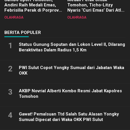
Andini Raih Medali Emas,
Tomohon, Ticho-Litzy
Febrisilia Perak di Porprov
Nyaris ‘Curi Emas’ Dari Atlet
Sulut 2025
Biliar PON di Porprov Sulut
OLAHRAGA
OLAHRAGA
2025
BERITA POPULER
1
Status Gunung Soputan dan Lokon Level II, Dilarang
Beraktivitas Dalam Radius 1,5 Km
2
PWI Sulut Copot Yongky Sumual dari Jabatan Waka
OKK
3
AKBP Novrial Alberti Kombo Resmi Jabat Kapolres
Tomohon
4
Gawat! Pemalsuan Ttd Salah Satu Alasan Yongky
Sumual Dipecat dari Waka OKK PWI Sulut