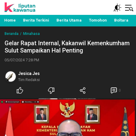
Berita Manado, Sulawesi Utara, Kawanua, Politik,
Liputan Kawanua
Pemerintahan, Hukum Kriminal dan Nasional
Home
Berita Terkini
Berita Utama
Tomohon
Boltara
Beranda
Minahasa
Gelar Rapat Internal, Kakanwil Kemenkumham
Sulut Sampaikan Hal Penting
05/07/2024 7:28 PM
Jesica Jes
Tim Redaksi
0