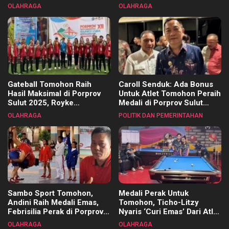
Pembinaan Merata di Setiap
OLAHRAGA
OLAHRAGA
Kecamatan
Gateball Tomohon Raih
Caroll Senduk: Ada Bonus
Hasil Maksimal di Porprov
Untuk Atlet Tomohon Peraih
Sulut 2025, Royke
Medali di Porprov Sulut
Tangkawarouw Ucapkan
2025
OLAHRAGA
POLITIK DAN PEMERINTAHAN
Terimakasih
Sambo Sport Tomohon,
Medali Perak Untuk
Andini Raih Medali Emas,
Tomohon, Ticho-Litzy
Febrisilia Perak di Porprov
Nyaris ‘Curi Emas’ Dari Atlet
Sulut 2025
Biliar PON di Porprov Sulut
OLAHRAGA
OLAHRAGA