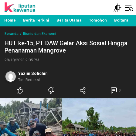
Berita Manado, Sulawesi Utara, Kawanua, Politik,
Liputan Kawanua
Pemerintahan, Hukum Kriminal dan Nasional
Home
Berita Terkini
Berita Utama
Tomohon
Boltara
Beranda
Bisnis dan Ekonomi
HUT ke-15, PT DAW Gelar Aksi Sosial Hingga
Penanaman Mangrove
28/10/2023 2:05 PM
Yaziin Solichin
Tim Redaksi
0