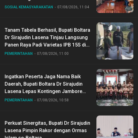
SOSIAL KEMASYARAKATAN
07/08/2026, 11:04
Tanam Tabela Berhasil, Bupati Boltara
Dr Sirajudin Lasena Tinjau Langsung
Panen Raya Padi Varietas IPB 15S di
Desa Gihang
PEMERINTAHAN
07/08/2026, 11:00
Ingatkan Peserta Jaga Nama Baik
Daerah, Bupati Boltara Dr Sirajudin
Lasena Lepas Kontingen Jambore
Nasional ke XII di Buperta Cibubur
PEMERINTAHAN
07/08/2026, 10:58
Perkuat Sinergitas, Bupati Dr Sirajudin
Lasena Pimpin Rakor dengan Ormas
Islam se-Boltara