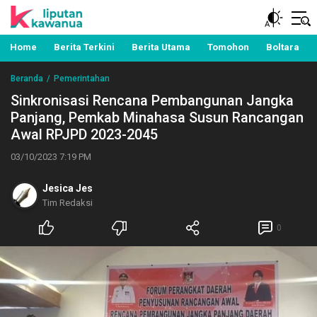
Berita Manado, Sulawesi Utara, Kawanua, Politik,
Liputan Kawanua
Pemerintahan, Hukum Kriminal dan Nasional
Home
Berita Terkini
Berita Utama
Tomohon
Boltara
Beranda
Pemerintahan
Sinkronisasi Rencana Pembangunan Jangka
Panjang, Pemkab Minahasa Susun Rancangan
Awal RPJPD 2023-2045
03/10/2023 7:19 PM
Jesica Jes
Tim Redaksi
0