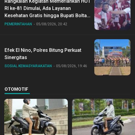
Rangkaian Kegiatan Memeriahkan HUT
RI ke-81 Dimulai, Ada Layanan
Kesehatan Gratis hingga Bupati Boltara
Dr Sirajudin Lasena Ikut Jalan Sehat
PEMERINTAHAN
05/08/2026, 20:42
Bersama Jajaran
Efek El Nino, Polres Bitung Perkuat
Sinergitas
SOSIAL KEMASYARAKATAN
05/08/2026, 19:46
OTOMOTIF