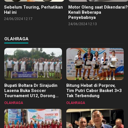
Sebelum Touring, Perhatikan
Motor Oleng saat Dikendarai?
Hal ini
Kenali Beberapa
Penyebabnya
24/06/2024 12:17
24/06/2024 12:13
OLAHRAGA
Bupati Boltara Dr Sirajudin
Bitung Hebat di Porprov,
Lasena Buka Soccer
Tim Putri Cabor Basket 3×3
Tournament U12, Dorong
Tak Terbendung
Pembinaan Merata di Setiap
OLAHRAGA
OLAHRAGA
Kecamatan