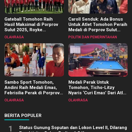
Gateball Tomohon Raih
Caroll Senduk: Ada Bonus
Hasil Maksimal di Porprov
Untuk Atlet Tomohon Peraih
Sulut 2025, Royke
Medali di Porprov Sulut
Tangkawarouw Ucapkan
2025
OLAHRAGA
POLITIK DAN PEMERINTAHAN
Terimakasih
Sambo Sport Tomohon,
Medali Perak Untuk
Andini Raih Medali Emas,
Tomohon, Ticho-Litzy
Febrisilia Perak di Porprov
Nyaris ‘Curi Emas’ Dari Atlet
Sulut 2025
Biliar PON di Porprov Sulut
OLAHRAGA
OLAHRAGA
2025
BERITA POPULER
1
Status Gunung Soputan dan Lokon Level II, Dilarang