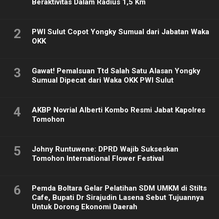
Beraktivitas Dalam Radius 1,5 Km
2
PWI Sulut Copot Yongky Sumual dari Jabatan Waka
OKK
3
Gawat! Pemalsuan Ttd Salah Satu Alasan Yongky
Sumual Dipecat dari Waka OKK PWI Sulut
4
AKBP Novrial Alberti Kombo Resmi Jabat Kapolres
Tomohon
5
Johny Runtuwene: DPRD Wajib Sukseskan
Tomohon International Flower Festival
6
Pemda Boltara Gelar Pelatihan SDM UMKM di Stilts
Cafe, Bupati Dr Sirajudin Lasena Sebut Tujuannya
Untuk Dorong Ekonomi Daerah