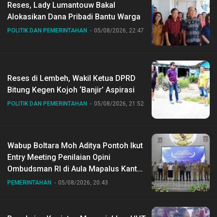
Reses, Lady Lumantouw Bakal
Alokasikan Dana Pribadi Bantu Warga
POLITIK DAN PEMERINTAHAN
05/08/2026, 22:47
Reses di Lembeh, Wakil Ketua DPRD
Bitung Kegen Kojoh ‘Banjir’ Aspirasi
POLITIK DAN PEMERINTAHAN
05/08/2026, 21:52
Wabup Boltara Moh Aditya Pontoh Ikut
Entry Meeting Penilaian Opini
Ombudsman RI di Aula Mapalus Kantur
Gubernur Sulut
PEMERINTAHAN
05/08/2026, 20:43