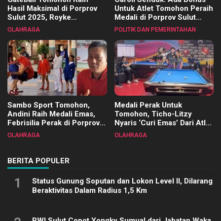
Hasil Maksimal di Porprov
Untuk Atlet Tomohon Peraih
Sulut 2025, Royke
Medali di Porprov Sulut
Tangkawarouw Ucapkan
2025
OLAHRAGA
POLITIK DAN PEMERINTAHAN
Terimakasih
Sambo Sport Tomohon,
Medali Perak Untuk
Andini Raih Medali Emas,
Tomohon, Ticho-Litzy
Febrisilia Perak di Porprov
Nyaris ‘Curi Emas’ Dari Atlet
Sulut 2025
Biliar PON di Porprov Sulut
OLAHRAGA
OLAHRAGA
2025
BERITA POPULER
1
Status Gunung Soputan dan Lokon Level II, Dilarang
Beraktivitas Dalam Radius 1,5 Km
PWI Sulut Copot Yongky Sumual dari Jabatan Waka