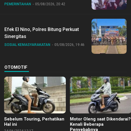
Dr Sirajudin Lasena Ikut Jalan Sehat
PEMERINTAHAN
05/08/2026, 20:42
Bersama Jajaran
Efek El Nino, Polres Bitung Perkuat
Sinergitas
SOSIAL KEMASYARAKATAN
05/08/2026, 19:46
OTOMOTIF
Sebelum Touring, Perhatikan
Motor Oleng saat Dikendarai?
Hal ini
Kenali Beberapa
Penyebabnya