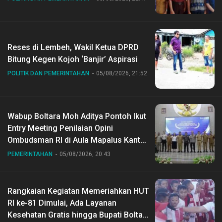
Reses di Lembeh, Wakil Ketua DPRD
Bitung Kegen Kojoh ‘Banjir’ Aspirasi
POLITIK DAN PEMERINTAHAN
05/08/2026, 21:52
Wabup Boltara Moh Aditya Pontoh Ikut
Entry Meeting Penilaian Opini
Ombudsman RI di Aula Mapalus Kantur
Gubernur Sulut
PEMERINTAHAN
05/08/2026, 20:43
Rangkaian Kegiatan Memeriahkan HUT
RI ke-81 Dimulai, Ada Layanan
Kesehatan Gratis hingga Bupati Boltara