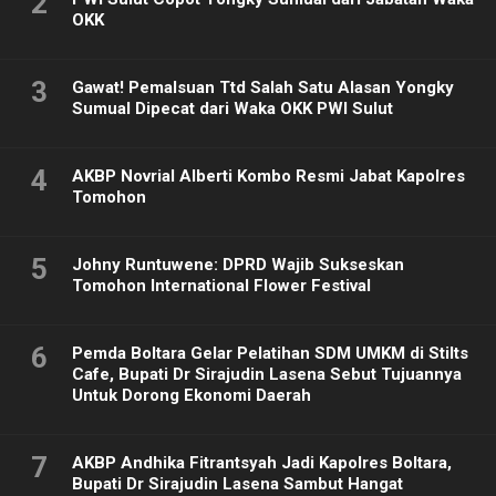
2
OKK
3
Gawat! Pemalsuan Ttd Salah Satu Alasan Yongky
Sumual Dipecat dari Waka OKK PWI Sulut
4
AKBP Novrial Alberti Kombo Resmi Jabat Kapolres
Tomohon
5
Johny Runtuwene: DPRD Wajib Sukseskan
Tomohon International Flower Festival
6
Pemda Boltara Gelar Pelatihan SDM UMKM di Stilts
Cafe, Bupati Dr Sirajudin Lasena Sebut Tujuannya
Untuk Dorong Ekonomi Daerah
7
AKBP Andhika Fitrantsyah Jadi Kapolres Boltara,
Bupati Dr Sirajudin Lasena Sambut Hangat