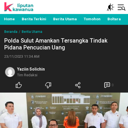
Berita Manado, Sulawesi Utara, Kawanua, Politik,
Liputan Kawanua
Pemerintahan, Hukum Kriminal dan Nasional
Home
Berita Terkini
Berita Utama
Tomohon
Boltara
Beranda
Berita Utama
Polda Sulut Amankan Tersangka Tindak
Pidana Pencucian Uang
23/11/2023 11:34 AM
Yaziin Solichin
Tim Redaksi
0