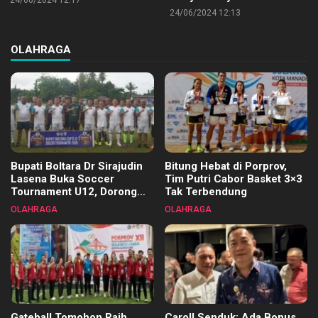
24/06/2024 12:17
24/06/2024 12:13
OLAHRAGA
Bupati Boltara Dr Sirajudin
Bitung Hebat di Porprov,
Lasena Buka Soccer
Tim Putri Cabor Basket 3×3
Tournament U12, Dorong
Tak Terbendung
Pembinaan Merata di Setiap
OLAHRAGA
OLAHRAGA
Kecamatan
Gateball Tomohon Raih
Caroll Senduk: Ada Bonus