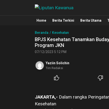
Liputan Kawanua
Berita Manado, Sulawesi Utara, Kawa
Home
Berita Terkini
Berita Utama
Beranda
Kesehatan
BPJS Kesehatan Tanamkan Budaya 
Program JKN
07/12/2023 5:12 PM
Yaziin Solichin
Tim Redaksi
JAKARTA,-
Dalam rangka Peringatan
Kesehatan