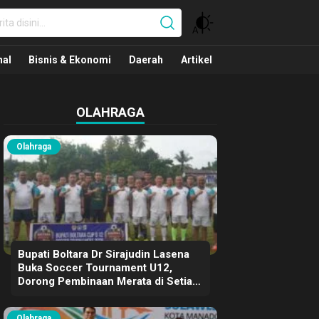
nal
nal
Bisnis & Ekonomi
Daerah
Artikel
OLAHRAGA
Olahraga
Bupati Boltara Dr Sirajudin Lasena
Buka Soccer Tournament U12,
Dorong Pembinaan Merata di Setiap
Kecamatan
Olahraga