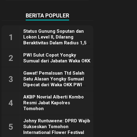
Terimakasih
BERITA POPULER
Status Gunung Soputan dan
1
Lokon Level II, Dilarang
Beraktivitas Dalam Radius 1,5
Km
PWI Sulut Copot Yongky
2
Sumual dari Jabatan Waka OKK
Gawat! Pemalsuan Ttd Salah
3
Satu Alasan Yongky Sumual
Dipecat dari Waka OKK PWI
Sulut
AKBP Novrial Alberti Kombo
4
Resmi Jabat Kapolres
Tomohon
Johny Runtuwene: DPRD Wajib
5
Sukseskan Tomohon
International Flower Festival