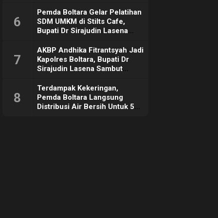
Pemda Boltara Gelar Pelatihan
6
SDM UMKM di Stilts Cafe,
Bupati Dr Sirajudin Lasena
Sebut Tujuannya Untuk
Dorong Ekonomi Daerah
AKBP Andhika Fitrantsyah Jadi
7
Kapolres Boltara, Bupati Dr
Sirajudin Lasena Sambut
Hangat
Terdampak Kekeringan,
8
Pemda Boltara Langsung
Distribusi Air Bersih Untuk 50
KK di Desa Komus 2 Timur