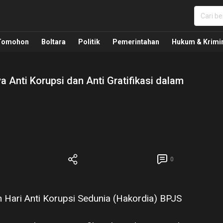
nua, Politik, Pemerintahan, Hukum Kriminal dan Nasio
Tomohon
Boltara
Politik
Pemerintahan
Hukum & Krimi
Anti Korupsi dan Anti Gratifikasi dalam
0
 Hari Anti Korupsi Sedunia (Hakordia) BPJS