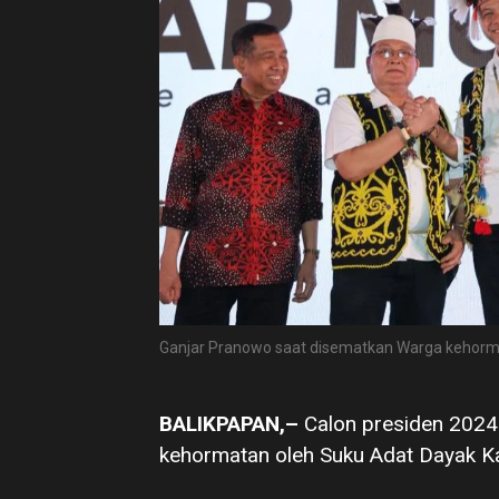
Ganjar Pranowo saat disematkan Warga kehorm
BALIKPAPAN,–
Calon presiden 2024
kehormatan oleh Suku Adat Dayak Ka