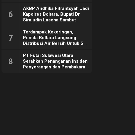
Sebut Tujuannya Untuk
Dorong Ekonomi Daerah
AKBP Andhika Fitrantsyah Jadi
6
Kapolres Boltara, Bupati Dr
Sirajudin Lasena Sambut
Hangat
Terdampak Kekeringan,
7
Pemda Boltara Langsung
Distribusi Air Bersih Untuk 50
KK di Desa Komus 2 Timur
PT Futai Sulawesi Utara
8
Serahkan Penanganan Insiden
Penyerangan dan Pembakaran
ke Polisi