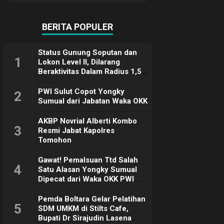
Terimakasih
BERITA POPULER
Status Gunung Soputan dan
1
Lokon Level II, Dilarang
Beraktivitas Dalam Radius 1,5
Km
PWI Sulut Copot Yongky
2
Sumual dari Jabatan Waka OKK
AKBP Novrial Alberti Kombo
3
Resmi Jabat Kapolres
Tomohon
Gawat! Pemalsuan Ttd Salah
4
Satu Alasan Yongky Sumual
Dipecat dari Waka OKK PWI
Sulut
Pemda Boltara Gelar Pelatihan
5
SDM UMKM di Stilts Cafe,
Bupati Dr Sirajudin Lasena