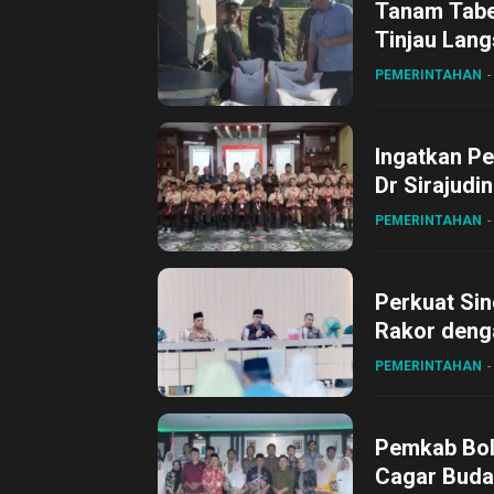
Tanam Tabel
Tinjau Lang
Desa Gihan
PEMERINTAHAN
Ingatkan Pe
Dr Sirajudi
ke XII di Bu
PEMERINTAHAN
Perkuat Sin
Rakor deng
PEMERINTAHAN
Pemkab Bol
Cagar Buda