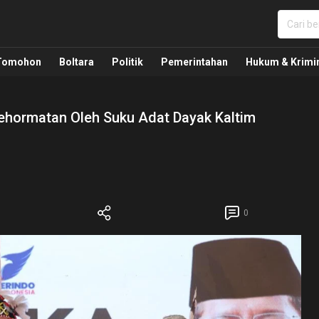
nua, Politik, Pemerintahan, Hukum Kriminal dan Nasio
Tomohon
Boltara
Politik
Pemerintahan
Hukum & Krimi
ehormatan Oleh Suku Adat Dayak Kaltim
0