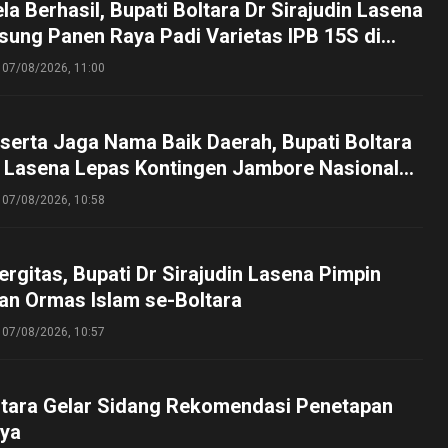
a Berhasil, Bupati Boltara Dr Sirajudin Lasena
sung Panen Raya Padi Varietas IPB 15S di
g
07/08/2026, 11:00
serta Jaga Nama Baik Daerah, Bupati Boltara
n Lasena Lepas Kontingen Jambore Nasional
perta Cibubur
07/08/2026, 10:58
ergitas, Bupati Dr Sirajudin Lasena Pimpin
an Ormas Islam se-Boltara
07/08/2026, 10:57
tara Gelar Sidang Rekomendasi Penetapan
ya