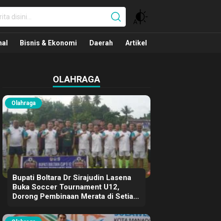
nal
nal
Bisnis & Ekonomi
Daerah
Artikel
OLAHRAGA
Olahraga
Bupati Boltara Dr Sirajudin Lasena
Buka Soccer Tournament U12,
Dorong Pembinaan Merata di Setiap
Kecamatan