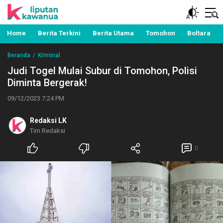
Berita Manado, Sulawesi Utara, Kawanua, Politik,
Liputan Kawanua
Pemerintahan, Hukum Kriminal dan Nasional
Home
Berita Terkini
Berita Utama
Tomohon
Boltara
Beranda
Kriminal
Judi Togel Mulai Subur di Tomohon, Polisi
Diminta Bergerak!
09/12/2023 7:24 PM
Redaksi LK
Tim Redaksi
0