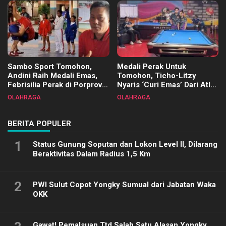
Sambo Sport Tomohon,
Medali Perak Untuk
Andini Raih Medali Emas,
Tomohon, Ticho-Litzy
Febrisilia Perak di Porprov
Nyaris ‘Curi Emas’ Dari Atlet
Sulut 2025
Biliar PON di Porprov Sulut
OLAHRAGA
OLAHRAGA
2025
BERITA POPULER
1
Status Gunung Soputan dan Lokon Level II, Dilarang
Beraktivitas Dalam Radius 1,5 Km
2
PWI Sulut Copot Yongky Sumual dari Jabatan Waka
OKK
Gawat! Pemalsuan Ttd Salah Satu Alasan Yongky