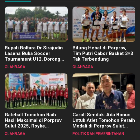
Bupati Boltara Dr Sirajudin
Bitung Hebat di Porprov,
Lasena Buka Soccer
Tim Putri Cabor Basket 3×3
Tournament U12, Dorong
Tak Terbendung
Pembinaan Merata di Setiap
OLAHRAGA
OLAHRAGA
Kecamatan
Gateball Tomohon Raih
Caroll Senduk: Ada Bonus
Hasil Maksimal di Porprov
Untuk Atlet Tomohon Peraih
Sulut 2025, Royke
Medali di Porprov Sulut
Tangkawarouw Ucapkan
2025
OLAHRAGA
POLITIK DAN PEMERINTAHAN
Terimakasih