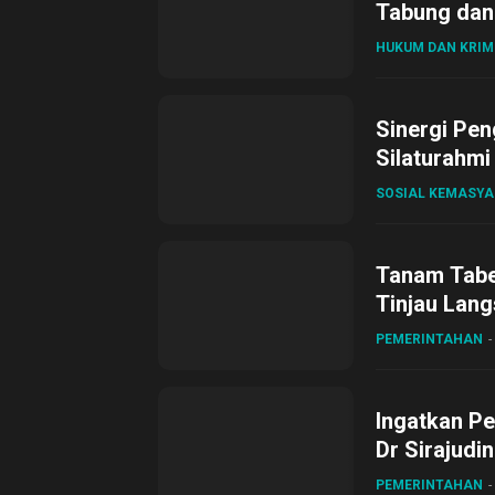
Tabung dan 
HUKUM DAN KRIM
Sinergi Pen
Silaturahmi
SOSIAL KEMASY
Tanam Tabel
Tinjau Lang
Desa Gihan
PEMERINTAHAN
Ingatkan Pe
Dr Sirajudi
ke XII di Bu
PEMERINTAHAN