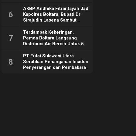
Sebut Tujuannya Untuk
Dorong Ekonomi Daerah
AKBP Andhika Fitrantsyah Jadi
6
Kapolres Boltara, Bupati Dr
Sirajudin Lasena Sambut
Hangat
Terdampak Kekeringan,
7
Pemda Boltara Langsung
Distribusi Air Bersih Untuk 50
KK di Desa Komus 2 Timur
PT Futai Sulawesi Utara
8
Serahkan Penanganan Insiden
Penyerangan dan Pembakaran
ke Polisi