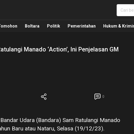
nua, Politik, Pemerintahan, Hukum Kriminal dan Nasio
Tomohon
Boltara
Politik
Pemerintahan
Hukum & Krimi
tulangi Manado ‘Action’, Ini Penjelasan GM
0
) Bandar Udara (Bandara) Sam Ratulangi Manado
hun Baru atau Nataru, Selasa (19/12/23).