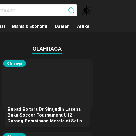
nal
nal
Bisnis & Ekonomi
Daerah
Artikel
OLAHRAGA
Olahraga
Bupati Boltara Dr Sirajudin Lasena
Buka Soccer Tournament U12,
Dorong Pembinaan Merata di Setiap
Kecamatan