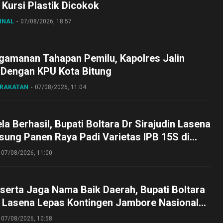
Kursi Plastik Dicokok
INAL
07/08/2026, 18:57
gamanan Tahapan Pemilu, Kapolres Jalin
 Dengan KPU Kota Bitung
ARAKATAN
07/08/2026, 11:04
a Berhasil, Bupati Boltara Dr Sirajudin Lasena
sung Panen Raya Padi Varietas IPB 15S di
g
07/08/2026, 11:00
serta Jaga Nama Baik Daerah, Bupati Boltara
n Lasena Lepas Kontingen Jambore Nasional
perta Cibubur
07/08/2026, 10:58