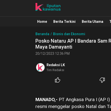
Liputan Kawanua
Berita Manado, Sulawesi Utara, Kawa
Home
Berita Terkini
Berita Utama
Beranda
Bisnis dan Ekonomi
Posko Nataru AP I Bandara Sam Ra
Maya Damayanti
20/12/2023 12:36 PM
Redaksi LK
Tim Redaksi
MANADO,-
PT Angkasa Pura I (AP I
resmi menggelar posko Natal dan Ta