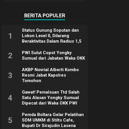
Terimakasih
BERITA POPULER
Status Gunung Soputan dan
1
Lokon Level II, Dilarang
Beraktivitas Dalam Radius 1,5
Km
PWI Sulut Copot Yongky
2
Sumual dari Jabatan Waka OKK
AKBP Novrial Alberti Kombo
3
Resmi Jabat Kapolres
Tomohon
Gawat! Pemalsuan Ttd Salah
4
Satu Alasan Yongky Sumual
Dipecat dari Waka OKK PWI
Sulut
Pemda Boltara Gelar Pelatihan
5
SDM UMKM di Stilts Cafe,
Bupati Dr Sirajudin Lasena