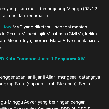
n yang akan mulai berlangsung Minggu (03/12-
ita iman dan kedamaian.
 Liow
MAP yang diketahui, sebagai mantan
e Gereja Masehi Injili Minahasa (GMIM), ketika
wan. Menurutnya, momen Masa Adven tidak harus
.
PD Kota Tomohon Juara 1 Pesparawi XIV
enggenapan janji-janji Allah, mengenai datangnya
ungkap Stefa (sapaan akrab Stefanus), Senin
nggu-Minggu Adven yang beriringan dengan
ilihan Capres dan Cawapres, DPD RI, DPR RI,