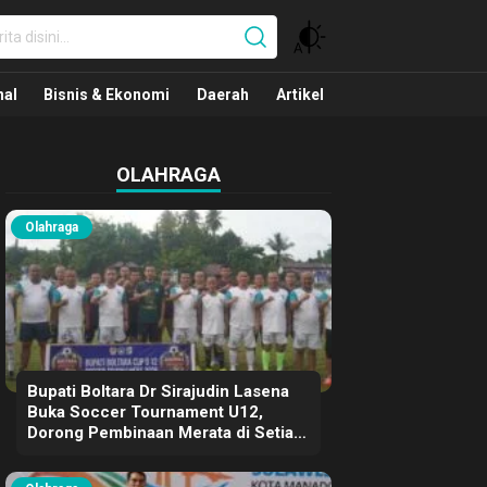
nal
nal
Bisnis & Ekonomi
Daerah
Artikel
OLAHRAGA
Olahraga
Bupati Boltara Dr Sirajudin Lasena
Buka Soccer Tournament U12,
Dorong Pembinaan Merata di Setiap
Kecamatan