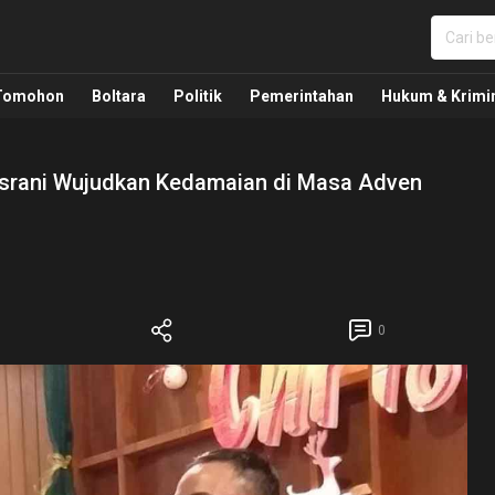
nua, Politik, Pemerintahan, Hukum Kriminal dan Nasio
Tomohon
Boltara
Politik
Pemerintahan
Hukum & Krimi
srani Wujudkan Kedamaian di Masa Adven
0