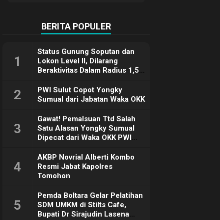
Terimakasih
BERITA POPULER
Status Gunung Soputan dan
1
Lokon Level II, Dilarang
Beraktivitas Dalam Radius 1,5
Km
PWI Sulut Copot Yongky
2
Sumual dari Jabatan Waka OKK
Gawat! Pemalsuan Ttd Salah
3
Satu Alasan Yongky Sumual
Dipecat dari Waka OKK PWI
Sulut
AKBP Novrial Alberti Kombo
4
Resmi Jabat Kapolres
Tomohon
Pemda Boltara Gelar Pelatihan
5
SDM UMKM di Stilts Cafe,
Bupati Dr Sirajudin Lasena