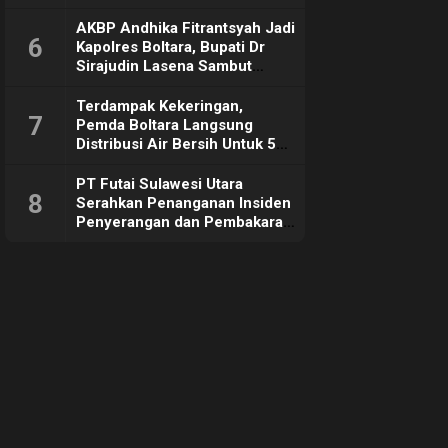
Sebut Tujuannya Untuk
Dorong Ekonomi Daerah
AKBP Andhika Fitrantsyah Jadi
6
Kapolres Boltara, Bupati Dr
Sirajudin Lasena Sambut
Hangat
Terdampak Kekeringan,
7
Pemda Boltara Langsung
Distribusi Air Bersih Untuk 50
KK di Desa Komus 2 Timur
PT Futai Sulawesi Utara
8
Serahkan Penanganan Insiden
Penyerangan dan Pembakaran
ke Polisi