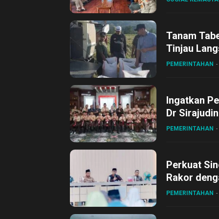
Tanam Tabel
Tinjau Lang
Desa Gihan
PEMERINTAHAN
Ingatkan Pe
Dr Sirajudi
ke XII di Bu
PEMERINTAHAN
Perkuat Sin
Rakor deng
PEMERINTAHAN