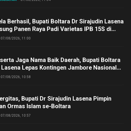
a Berhasil, Bupati Boltara Dr Sirajudin Lasena
sung Panen Raya Padi Varietas IPB 15S di
g
07/08/2026, 11:00
serta Jaga Nama Baik Daerah, Bupati Boltara
n Lasena Lepas Kontingen Jambore Nasional
perta Cibubur
07/08/2026, 10:58
ergitas, Bupati Dr Sirajudin Lasena Pimpin
an Ormas Islam se-Boltara
07/08/2026, 10:57