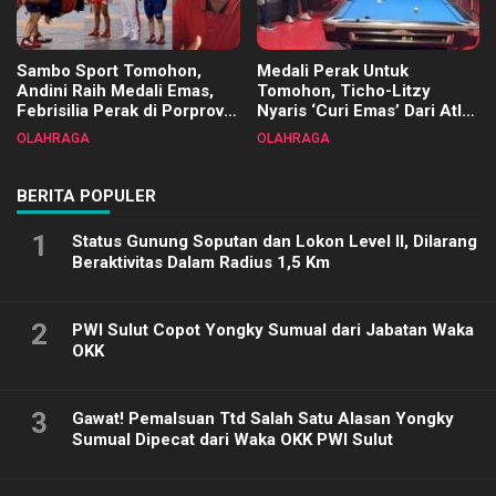
Sambo Sport Tomohon,
Medali Perak Untuk
Andini Raih Medali Emas,
Tomohon, Ticho-Litzy
Febrisilia Perak di Porprov
Nyaris ‘Curi Emas’ Dari Atlet
Sulut 2025
Biliar PON di Porprov Sulut
OLAHRAGA
OLAHRAGA
2025
BERITA POPULER
1
Status Gunung Soputan dan Lokon Level II, Dilarang
Beraktivitas Dalam Radius 1,5 Km
2
PWI Sulut Copot Yongky Sumual dari Jabatan Waka
OKK
3
Gawat! Pemalsuan Ttd Salah Satu Alasan Yongky
Sumual Dipecat dari Waka OKK PWI Sulut