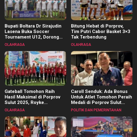
Bupati Boltara Dr Sirajudin
Bitung Hebat di Porprov,
Lasena Buka Soccer
Tim Putri Cabor Basket 3×3
Tournament U12, Dorong
Tak Terbendung
Pembinaan Merata di Setiap
OLAHRAGA
OLAHRAGA
Kecamatan
Gateball Tomohon Raih
Caroll Senduk: Ada Bonus
Hasil Maksimal di Porprov
Untuk Atlet Tomohon Peraih
Sulut 2025, Royke
Medali di Porprov Sulut
Tangkawarouw Ucapkan
2025
OLAHRAGA
POLITIK DAN PEMERINTAHAN
Terimakasih