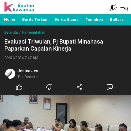
Berita Manado, Sulawesi Utara, Kawanua, Politik,
Liputan Kawanua
Pemerintahan, Hukum Kriminal dan Nasional
Home
Berita Terkini
Berita Utama
Tomohon
Boltara
Beranda
Pemerintahan
Evaluasi Triwulan, Pj Bupati Minahasa
Paparkan Capaian Kinerja
09/01/2024 7:47 AM
Jesica Jes
Tim Redaksi
0