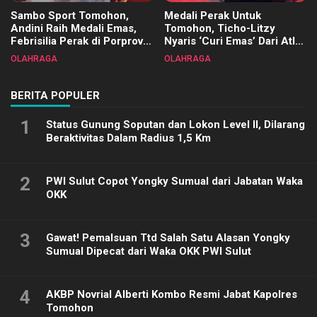
Sambo Sport Tomohon,
Medali Perak Untuk
Andini Raih Medali Emas,
Tomohon, Ticho-Litzy
Febrisilia Perak di Porprov
Nyaris ‘Curi Emas’ Dari Atlet
Sulut 2025
Biliar PON di Porprov Sulut
OLAHRAGA
OLAHRAGA
2025
BERITA POPULER
1
Status Gunung Soputan dan Lokon Level II, Dilarang
Beraktivitas Dalam Radius 1,5 Km
2
PWI Sulut Copot Yongky Sumual dari Jabatan Waka
OKK
3
Gawat! Pemalsuan Ttd Salah Satu Alasan Yongky
Sumual Dipecat dari Waka OKK PWI Sulut
4
AKBP Novrial Alberti Kombo Resmi Jabat Kapolres
Tomohon