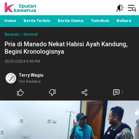
Berita Manado, Sulawesi Utara, Kawanua, Politik,
Liputan Kawanua
Pemerintahan, Hukum Kriminal dan Nasional
Home
Berita Terkini
Berita Utama
Tomohon
Boltara
Beranda
Kriminal
Pria di Manado Nekat Habisi Ayah Kandung,
Begini Kronologisnya
03/01/2024 9:49 PM
Terry Wagiu
Tim Redaksi
0