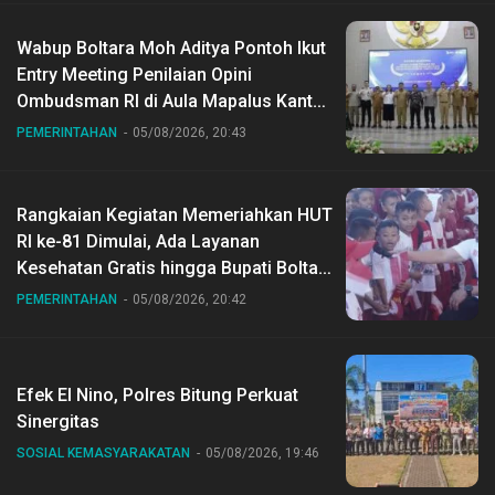
Wabup Boltara Moh Aditya Pontoh Ikut
Entry Meeting Penilaian Opini
Ombudsman RI di Aula Mapalus Kantur
Gubernur Sulut
PEMERINTAHAN
05/08/2026, 20:43
Rangkaian Kegiatan Memeriahkan HUT
RI ke-81 Dimulai, Ada Layanan
Kesehatan Gratis hingga Bupati Boltara
Dr Sirajudin Lasena Ikut Jalan Sehat
PEMERINTAHAN
05/08/2026, 20:42
Bersama Jajaran
Efek El Nino, Polres Bitung Perkuat
Sinergitas
SOSIAL KEMASYARAKATAN
05/08/2026, 19:46