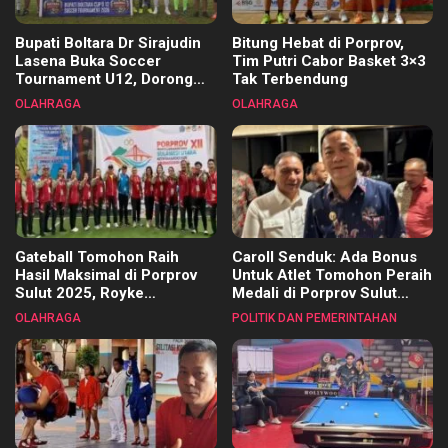
Bupati Boltara Dr Sirajudin
Bitung Hebat di Porprov,
Lasena Buka Soccer
Tim Putri Cabor Basket 3×3
Tournament U12, Dorong
Tak Terbendung
Pembinaan Merata di Setiap
OLAHRAGA
OLAHRAGA
Kecamatan
Gateball Tomohon Raih
Caroll Senduk: Ada Bonus
Hasil Maksimal di Porprov
Untuk Atlet Tomohon Peraih
Sulut 2025, Royke
Medali di Porprov Sulut
Tangkawarouw Ucapkan
2025
OLAHRAGA
POLITIK DAN PEMERINTAHAN
Terimakasih