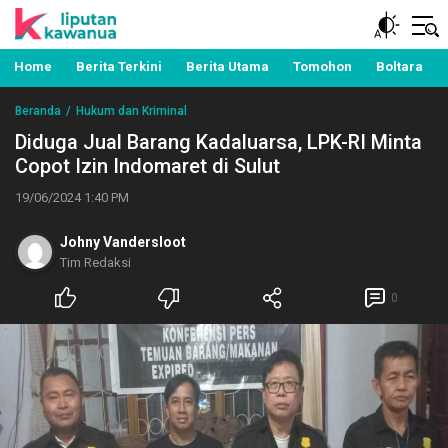
Berita Manado, Sulawesi Utara, Kawanua, Politik,
Liputan Kawanua
Pemerintahan, Hukum Kriminal dan Nasional
Home
Berita Terkini
Berita Utama
Tomohon
Boltara
Beranda
Hukum dan Kriminal
Diduga Jual Barang Kadaluarsa, LPK-RI Minta
Copot Izin Indomaret di Sulut
19/06/2024 1:40 PM
Johny Vandersloot
Tim Redaksi
0