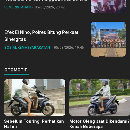
Dr Sirajudin Lasena Ikut Jalan Sehat
PEMERINTAHAN
05/08/2026, 20:42
Bersama Jajaran
Efek El Nino, Polres Bitung Perkuat
Sinergitas
SOSIAL KEMASYARAKATAN
05/08/2026, 19:46
OTOMOTIF
Sebelum Touring, Perhatikan
Motor Oleng saat Dikendarai?
Hal ini
Kenali Beberapa