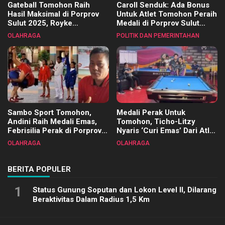
Gateball Tomohon Raih
Caroll Senduk: Ada Bonus
Hasil Maksimal di Porprov
Untuk Atlet Tomohon Peraih
Sulut 2025, Royke
Medali di Porprov Sulut
Tangkawarouw Ucapkan
2025
OLAHRAGA
POLITIK DAN PEMERINTAHAN
Terimakasih
Sambo Sport Tomohon,
Medali Perak Untuk
Andini Raih Medali Emas,
Tomohon, Ticho-Litzy
Febrisilia Perak di Porprov
Nyaris ‘Curi Emas’ Dari Atlet
Sulut 2025
Biliar PON di Porprov Sulut
OLAHRAGA
OLAHRAGA
2025
BERITA POPULER
1
Status Gunung Soputan dan Lokon Level II, Dilarang
Beraktivitas Dalam Radius 1,5 Km