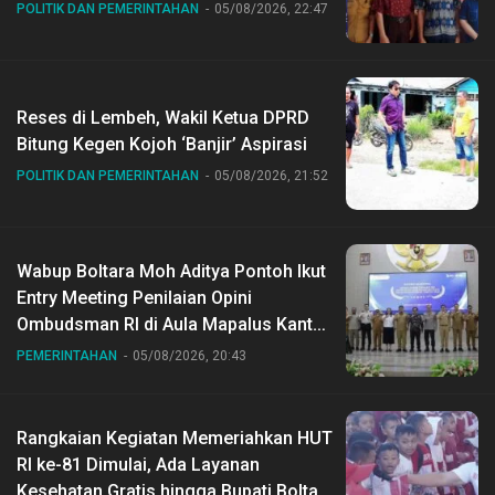
POLITIK DAN PEMERINTAHAN
05/08/2026, 22:47
Reses di Lembeh, Wakil Ketua DPRD
Bitung Kegen Kojoh ‘Banjir’ Aspirasi
POLITIK DAN PEMERINTAHAN
05/08/2026, 21:52
Wabup Boltara Moh Aditya Pontoh Ikut
Entry Meeting Penilaian Opini
Ombudsman RI di Aula Mapalus Kantur
Gubernur Sulut
PEMERINTAHAN
05/08/2026, 20:43
Rangkaian Kegiatan Memeriahkan HUT
RI ke-81 Dimulai, Ada Layanan
Kesehatan Gratis hingga Bupati Boltara