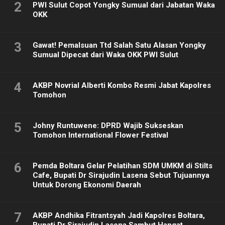
2
PWI Sulut Copot Yongky Sumual dari Jabatan Waka
OKK
3
Gawat! Pemalsuan Ttd Salah Satu Alasan Yongky
Sumual Dipecat dari Waka OKK PWI Sulut
4
AKBP Novrial Alberti Kombo Resmi Jabat Kapolres
Tomohon
5
Johny Runtuwene: DPRD Wajib Sukseskan
Tomohon International Flower Festival
6
Pemda Boltara Gelar Pelatihan SDM UMKM di Stilts
Cafe, Bupati Dr Sirajudin Lasena Sebut Tujuannya
Untuk Dorong Ekonomi Daerah
7
AKBP Andhika Fitrantsyah Jadi Kapolres Boltara,