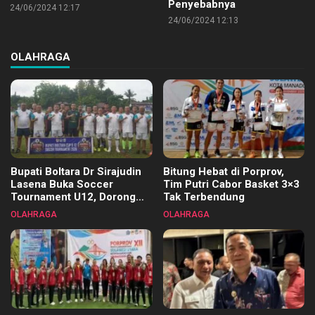
Penyebabnya
24/06/2024 12:17
24/06/2024 12:13
OLAHRAGA
Bupati Boltara Dr Sirajudin
Bitung Hebat di Porprov,
Lasena Buka Soccer
Tim Putri Cabor Basket 3×3
Tournament U12, Dorong
Tak Terbendung
Pembinaan Merata di Setiap
OLAHRAGA
OLAHRAGA
Kecamatan