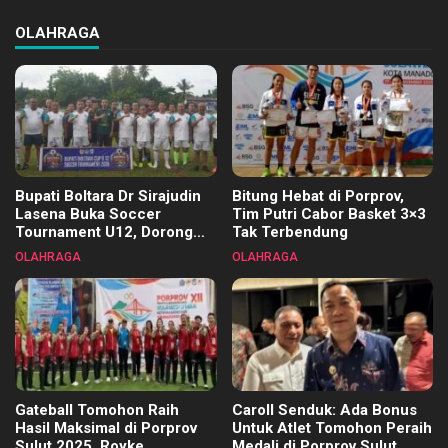
OLAHRAGA
Bupati Boltara Dr Sirajudin
Bitung Hebat di Porprov,
Lasena Buka Soccer
Tim Putri Cabor Basket 3×3
Tournament U12, Dorong
Tak Terbendung
Pembinaan Merata di Setiap
OLAHRAGA
OLAHRAGA
Kecamatan
Gateball Tomohon Raih
Caroll Senduk: Ada Bonus
Hasil Maksimal di Porprov
Untuk Atlet Tomohon Peraih
Sulut 2025, Royke
Medali di Porprov Sulut