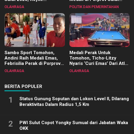
Tangkawarouw Ucapkan
2025
OLAHRAGA
POLITIK DAN PEMERINTAHAN
Terimakasih
Sambo Sport Tomohon,
Medali Perak Untuk
Andini Raih Medali Emas,
Tomohon, Ticho-Litzy
Febrisilia Perak di Porprov
Nyaris ‘Curi Emas’ Dari Atlet
Sulut 2025
Biliar PON di Porprov Sulut
OLAHRAGA
OLAHRAGA
2025
BERITA POPULER
1
Status Gunung Soputan dan Lokon Level II, Dilarang
Beraktivitas Dalam Radius 1,5 Km
2
PWI Sulut Copot Yongky Sumual dari Jabatan Waka
OKK