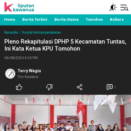
Berita Manado, Sulawesi Utara, Kawanua, Politik,
Liputan Kawanua
Pemerintahan, Hukum Kriminal dan Nasional
Home
Berita Terkini
Berita Utama
Tomohon
Boltara
Beranda
Sosial Kemasyarakatan
Pleno Rekapitulasi DPHP 5 Kecamatan Tuntas,
Ini Kata Ketua KPU Tomohon
06/08/2024 6:34 PM
Terry Wagiu
Tim Redaksi
0