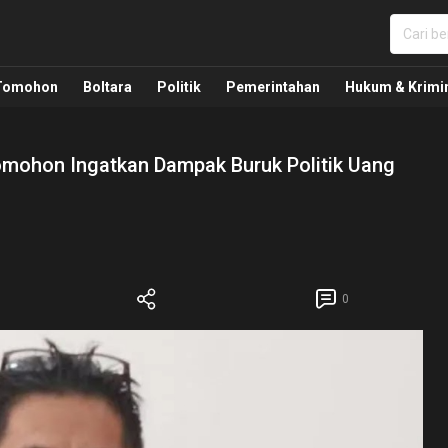
nua, Politik, Pemerintahan, Hukum Kriminal dan Nasio
Tomohon
Boltara
Politik
Pemerintahan
Hukum & Krimi
mohon Ingatkan Dampak Buruk Politik Uang
0