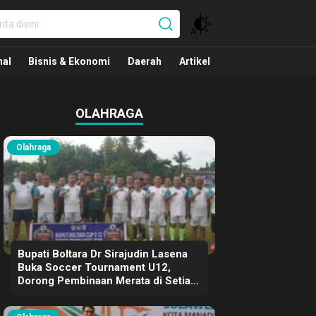
nal
nal
Bisnis & Ekonomi
Daerah
Artikel
OLAHRAGA
Olahraga
Bupati Boltara Dr Sirajudin Lasena
Buka Soccer Tournament U12,
Dorong Pembinaan Merata di Setiap
Kecamatan