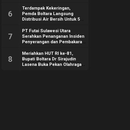
Hangat
Terdampak Kekeringan,
6
Pemda Boltara Langsung
Distribusi Air Bersih Untuk 50
KK di Desa Komus 2 Timur
PT Futai Sulawesi Utara
7
Serahkan Penanganan Insiden
Penyerangan dan Pembakaran
ke Polisi
Meriahkan HUT RI ke-81,
8
Bupati Boltara Dr Sirajudin
Lasena Buka Pekan Olahraga
dan Seni di Kecamatan
Bintauna