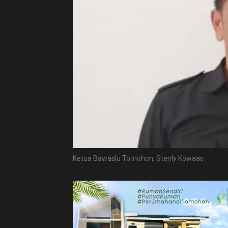
Ketua Bawaslu Tomohon, Stenly Kowaas