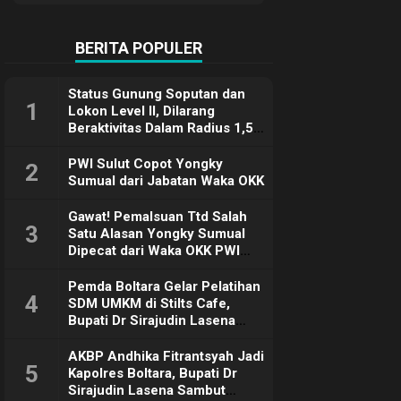
Terimakasih
BERITA POPULER
Status Gunung Soputan dan
1
Lokon Level II, Dilarang
Beraktivitas Dalam Radius 1,5
Km
PWI Sulut Copot Yongky
2
Sumual dari Jabatan Waka OKK
Gawat! Pemalsuan Ttd Salah
3
Satu Alasan Yongky Sumual
Dipecat dari Waka OKK PWI
Sulut
Pemda Boltara Gelar Pelatihan
4
SDM UMKM di Stilts Cafe,
Bupati Dr Sirajudin Lasena
Sebut Tujuannya Untuk
Dorong Ekonomi Daerah
AKBP Andhika Fitrantsyah Jadi
5
Kapolres Boltara, Bupati Dr
Sirajudin Lasena Sambut