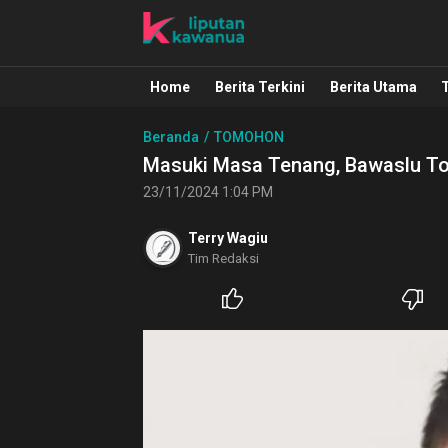
Liputan Kawanua
Berita Manado, Sulawesi Utara, Kawa
Home
Berita Terkini
Berita Utama
Beranda
TOMOHON
Masuki Masa Tenang, Bawaslu To
23/11/2024 1:04 PM
Terry Wagiu
Tim Redaksi