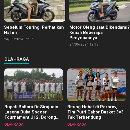
Sebelum Touring, Perhatikan
Motor Oleng saat Dikendarai?
Hal ini
Kenali Beberapa
Penyebabnya
24/06/2024 12:17
24/06/2024 12:13
OLAHRAGA
Bupati Boltara Dr Sirajudin
Bitung Hebat di Porprov,
Lasena Buka Soccer
Tim Putri Cabor Basket 3×3
Tournament U12, Dorong
Tak Terbendung
Pembinaan Merata di Setiap
OLAHRAGA
OLAHRAGA
Kecamatan