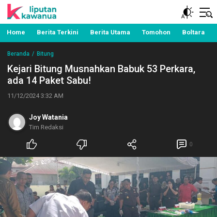
Berita Manado, Sulawesi Utara, Kawanua, Politik,
Liputan Kawanua
Pemerintahan, Hukum Kriminal dan Nasional
Home
Berita Terkini
Berita Utama
Tomohon
Boltara
Beranda
Bitung
Kejari Bitung Musnahkan Babuk 53 Perkara,
ada 14 Paket Sabu!
11/12/2024 3:32 AM
Joy Watania
Tim Redaksi
0