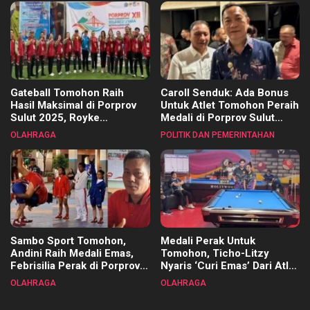
Gateball Tomohon Raih
Caroll Senduk: Ada Bonus
Hasil Maksimal di Porprov
Untuk Atlet Tomohon Peraih
Sulut 2025, Royke
Medali di Porprov Sulut
Tangkawarouw Ucapkan
2025
OLAHRAGA
POLITIK DAN PEMERINTAHAN
Terimakasih
Sambo Sport Tomohon,
Medali Perak Untuk
Andini Raih Medali Emas,
Tomohon, Ticho-Litzy
Febrisilia Perak di Porprov
Nyaris ‘Curi Emas’ Dari Atlet
Sulut 2025
Biliar PON di Porprov Sulut
OLAHRAGA
OLAHRAGA
2025